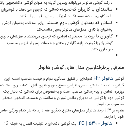
دارند، گوشی هانوفر می‌تواند بهترین گزینه به عنوان
گوشی دانشجویی
باش
سالمندان یا کاربران کم‌تجربه
؛
کسانی که ترجیح می‌دهند با گوشی‌ای ب
رابط کاربری ساده، صفحه‌کلید فیزیکی و منوی فارسی کار کنند.
کسانی که به‌دنبال گوشی دوم هستند
؛
برای استفاده به‌عنوان گوشی
پشتیبان یا کاری، مدل‌های هانوفر بسیار مناسب‌اند.
کاربران با بودجه محدود
؛
افرادی که ترجیح می‌دهند با هزینه‌ای پایین،
گوشی‌ای با کیفیت پایه، گارانتی معتبر و خدمات پس از فروش مناسب
خریداری کنند.
معرفی پرطرفدارتین مدل های گوشی هانوفر
هانوفر H3
گوشی
نمونه‌ای از تلفیق سادگی، دوام و قیمت مناسب است. این
گوشی با صفحه‌نمایش لمسی، طراحی جمع‌وجور و باتری قابل اعتماد، برای استفاده
روزمره، تماس و پیام‌رسانی مناسب است و به‌خصوص برای کسانی که دنبال یک
گوشی دوم یا گوشی ساده برای دانش‌آموزان و سالمندان هستند، انتخابی منطقی
محسوب می‌شود.
علاوه بر H3، برند هانوفر مدل‌های متنوع دیگری هم دارد که هر کدام ویژگی خاص
خود را دارند:
هانوفر 5300 | 4G
: یک گوشی دکمه‌ای با قابلیت اتصال به شبکه 4G