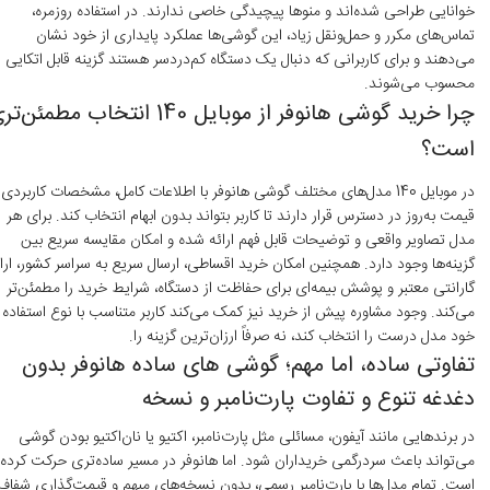
خوانایی طراحی شده‌اند و منوها پیچیدگی خاصی ندارند. در استفاده روزمره،
تماس‌های مکرر و حمل‌ونقل زیاد، این گوشی‌ها عملکرد پایداری از خود نشان
می‌دهند و برای کاربرانی که دنبال یک دستگاه کم‌دردسر هستند گزینه قابل اتکایی
محسوب می‌شوند.
چرا خرید گوشی هانوفر از موبایل 140 انتخاب مطمئن‌
است؟
در موبایل 140 مدل‌های مختلف گوشی هانوفر با اطلاعات کامل، مشخصات کاربردی 
قیمت به‌روز در دسترس قرار دارند تا کاربر بتواند بدون ابهام انتخاب کند. برای هر
مدل تصاویر واقعی و توضیحات قابل فهم ارائه شده و امکان مقایسه سریع بین
گزینه‌ها وجود دارد. همچنین امکان خرید اقساطی، ارسال سریع به سراسر کشور، ارا
گارانتی معتبر و پوشش بیمه‌ای برای حفاظت از دستگاه، شرایط خرید را مطمئن‌تر
می‌کند. وجود مشاوره پیش از خرید نیز کمک می‌کند کاربر متناسب با نوع استفاده
خود مدل درست را انتخاب کند، نه صرفاً ارزان‌ترین گزینه را.
تفاوتی ساده، اما مهم؛ گوشی های ساده هانوفر بدون
دغدغه تنوع و تفاوت پارت‌نامبر و نسخه
در برندهایی مانند آیفون، مسائلی مثل پارت‌نامبر، اکتیو یا نان‌اکتیو بودن گوشی
می‌تواند باعث سردرگمی خریداران شود. اما هانوفر در مسیر ساده‌تری حرکت کرده
است. تمام مدل‌ها با پارت‌نامبر رسمی، بدون نسخه‌های مبهم و قیمت‌گذاری شفاف