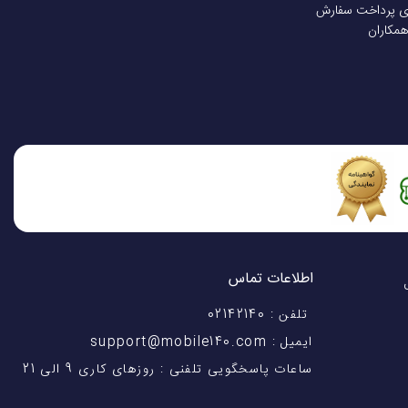
ی پرداخت سفارش
همکاران
اطلاعات تماس
اختیار شماست! با 28 سال
تلفن : 02142140
ایمیل : support@mobile140.com
ساعات پاسخگویی تلفنی : روزهای کاری 9 الی 21