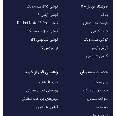
فروشگاه موبایل 140
گوشی s25 سامسونگ
بلاگ
گوشی آیفون 16
فرصت‌های شغلی
گوشی Redmi Note 14 Pro
خرید گوشی
گوشی a16 سامسونگ
گوشی سامسونگ
گوشی شیائومی 14t
گوشی آیفون
لوازم کمپینگ
گوشی شیائومی
خدمات مشتریان
راهنمای قبل از خرید
پنل همکار
خرید اقساطی
بیمه موبایل دیگارد
رویه‌های ارسال سفارش
سوالات متداول
روش‌های پرداخت سفارش
درباره ما
قوانین همکاران
تماس با ما