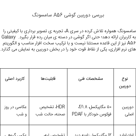
بررسی دوربین گوشی A56 سامسونگ
سامسونگ همواره تلاش کرده در 
سری A
، تجربه ی تصویر برداری با کیفیتی را 
به کاربران ارائه دهد؛ حتی اگر گوشی در دسته ی میان رده قرار بگیرد. Galaxy 
A56 نیز از این قاعده مستثنا نیست و با ترکیب سخت افزار مناسب و الگوریتم 
های نرم افزاری، یکی از نقاط قوت خود را در بخش دوربین به نمایش می گذارد.
نوع
مشخصات فنی
قابلیت‌ها
کاربرد اصلی
دوربین
دوربین
۵۰
مگاپیکسل،
f/1.8
،
HDR
، تشخیص
عکاسی در روز
اصلی
فوکوس خودکار با
PDAF
صحنه، حالت شب
و شب
اولتراواید
12
مگاپیکسل زاویه دید
تشخیص لبه،
عکس گروهی