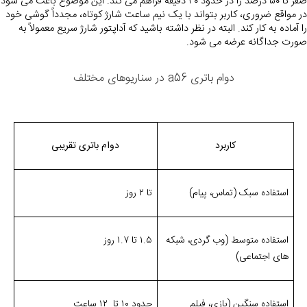
صفر تا ۵۰ درصد را 
در مواقع ضروری، کاربر بتواند با یک نیم ساعت شارژ کوتاه، مجدداً گوشی خود 
را آماده به کار کند. البته در نظر داشته باشید که آداپتور شارژ سریع معمولاً به 
صورت جداگانه عرضه می شود.
دوام باتری a56 در سناریوهای مختلف
کاربرد
دوام باتری تقریبی
استفاده سبک (تماس، پیام)
تا
۲
روز
استفاده متوسط (وب گردی، شبکه
۱.۵
تا
۱.۷
روز
های اجتماعی)
استفاده سنگین (بازی، فیلم
حدود
۱۰
تا
۱۲
ساعت