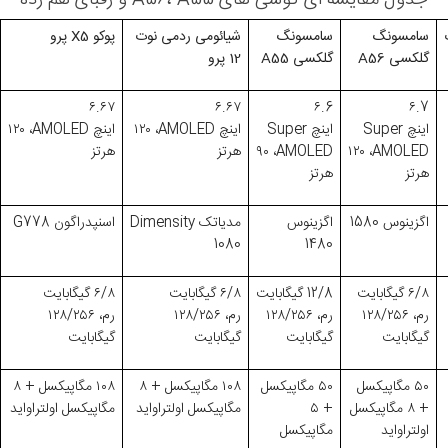
جدول مقایسه ای گوشی های A56، A55 و رقبای هم رده
سامسونگ
سامسونگ
شیائومی ردمی نوت
پوکو
X5
پرو
گلکسی
A56
گلکسی
A55
12 پرو
۶.۶۷
۶.۶۷
۶.6
۶.7
اینچ
Super
اینچ
Super
اینچ
AMOLED
،
۱۲۰
اینچ
AMOLED
،
۱۲۰
AMOLED
،
۱۲۰
AMOLED
،
۹۰
هرتز
هرتز
هرتز
هرتز
اگزینوس 1580
اگزینوس
مدیاتک
Dimensity
اسنپدراگون 778
G
1080
1480
۶/۸
گیگابایت
12/8
گیگابایت
۶/۸
گیگابایت
۶/۸
گیگابایت
رم،
۱۲۸/۲۵۶
رم،
۱۲۸/۲۵۶
رم،
۱۲۸/۲۵۶
رم،
۱۲۸/۲۵۶
گیگابایت
گیگابایت
گیگابایت
گیگابایت
۵۰
مگاپیکسل
۵۰
مگاپیکسل
۱۰۸
مگاپیکسل +
۸
۱۰۸
مگاپیکسل +
۸
+
۸
مگاپیکسل
+
۵
مگاپیکسل اولتراواید
مگاپیکسل اولتراواید
اولتراواید
مگاپیکسل