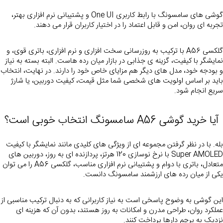
گوشی‌ های سامسونگ با رابط کاربری One UI و پشتیبانی نرم افزاری بهتر، 
تجربه‌ ای روان، امن و قابل اعتماد را در اختیار کاربران قرار می‌ دهند.
گلکسی A56 با ترکیب به روزرسانی سخت افزاری و نرم افزاری، باتری قوی، و 
نمایشگر با کیفیت، گزینه ی جذابی در بازار میان رده هاست. البته بسته به نیاز 
و بودجه خود، مدل ه
باید بر اساس اولویت های شخصی شما مثل قیمت، کیفیت دوربین، یا شارژ 
سریع انجام شود.
آیا خرید گوشی A56 سامسونگ انتخاب خوبی است؟
بله. با در نظر گرفتن مجموعه ای از ویژگی های کلیدی مانند نمایشگر با کیفیت 
Super AMOLED با نرخ نوسازی 120 هرتز، پردازنده ای به روز، دوربین های 
متعادل، باتری با دوام و پشتیبانی نرم افزاری مناسب، گلکسی A56 را می توان 
یکی از میان رده های ارزشمند سامسونگ دانست.
این گوشی به وضوح پاسخی است به نیاز ک
عملکرد روان، طراحی مدرن و امکانات به روز هستند، بدون آن که هزینه ای 
نزدیک به پرچم دارها پرداخت کنند.