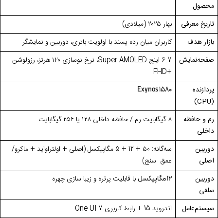
محصول
تاریخ معرفی
بهار
۲۰۲۵ (
میلادی)
بازار هدف
کاربران میان‌ رده‌ پسند با اولویت باتری، دوربین و نمایشگر
صفحه‌نمایش
6.7 اینچ
Super AMOLED
، نرخ نوسازی
۱۲۰
هرتز، رزولوشن
FHD
+
پردازنده
Exynos 1580
)
CPU
(
رم و حافظه
۸
گیگابایت رم / حافظه داخلی
۱۲۸
یا
۲۵۶
گیگابایت
داخلی
دوربین
سه‌گانه:
۵۰ + 12 + 5
مگاپیکسل (اصلی + اولتراواید + ماکرو/
اصلی
عمق‌ سنج)
دوربین
با قابلیت پرتره و زیبا سازی چهره
12 مگاپیکسل
سلفی
سیستم‌عامل
اندروید
15 +
رابط کاربری
One UI 7