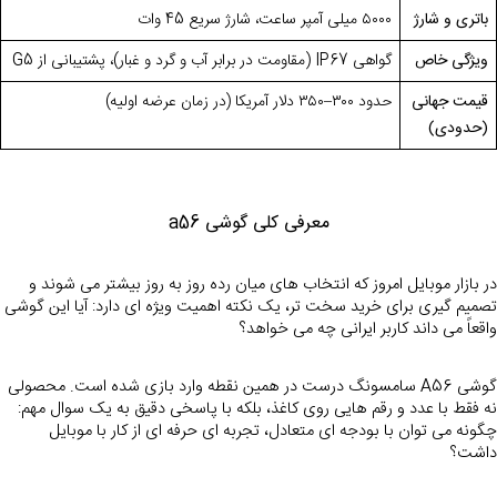
باتری و شارژ
۵۰۰۰
میلی‌ آمپر ساعت، شارژ سریع
45
وات
ویژگی خاص
گواهی
IP67
(مقاومت در برابر آب و گرد و غبار)، پشتیبانی از 5
G
قیمت جهانی
حدود
۳۰۰–۳۵۰
دلار آمریکا (در زمان عرضه اولیه)
(حدودی)
معرفی کلی گوشی a56
در بازار موبایل امروز که انتخاب های میان رده روز به روز بیشتر می شوند و 
تصمیم گیری برای خرید سخت تر، یک نکته اهمیت ویژه ای دارد: آیا این گوشی 
واقعاً می داند کاربر ایرانی چه می خواهد؟
گوشی A56 سامسونگ درست در همین نقطه وارد بازی شده است. محصولی 
نه فقط با عدد و رقم هایی روی کاغذ، بلکه با پاسخی دقیق به یک سوال مهم: 
چگونه می توان با بودجه ای متعادل، تجربه ای حرفه ای از کار با موبایل 
داشت؟