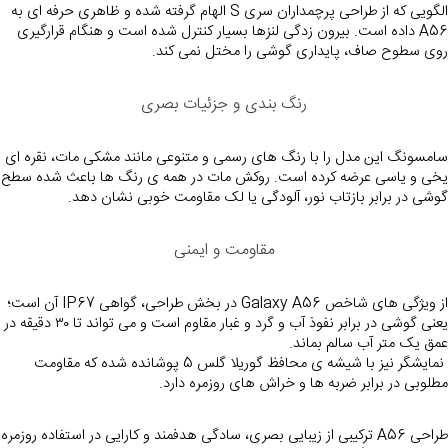
الگویی که از طراحی پرچمداران 
سری S
 الهام گرفته شده و ظاهری حرفه ای به 
A56 داده است. بیرون زدگی لنزها بسیار کنترل شده است و هنگام قرارگیری 
روی سطوح صاف، پایداری گوشی را مختل نمی کند.
رنگ بندی و جزئیات بصری
سامسونگ این مدل را با رنگ های رسمی و متنوعی مانند مشکی مات، نقره ای 
یخی و یاسی عرضه 
گوشی در برابر بازتاب نور، آلودگی یا لک مقاومت خوبی نشان دهد.
مقاومت و ایمنی
از ویژگی های شاخص Galaxy A56 در بخش طراحی، گواهی IP67 آن است؛ 
یعنی گوشی در برابر نفوذ آب و گرد و غبار مقاوم است و می تواند تا ۳۰ دقیقه در 
عمق یک متر آب سالم بماند.
 نمایشگر نیز با شیشه ی محافظ 
گوریلا گلس 5
 پوشانده شده که مقاومت 
مطلوبی در برابر ضربه ها و خراش های روزمره دارد.
طراحی A56 ترکیبی از