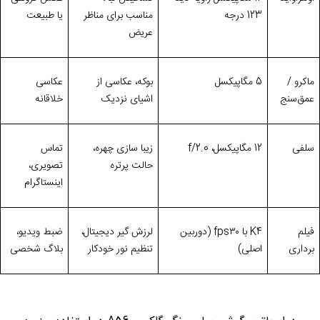
123 درجه
مناسب برای مناظر
یا طبیعت
عریض
ماکرو /
5
مگاپیکسل
بوکه، عکاسی از
عکاسی
عمق‌سنج
اشیای نزدیک
خلاقانه
سلفی
12
مگاپیکسل،
f/2.0
زیبا سازی چهره،
تماس
حالت پرتره
تصویری،
اینستاگرام
فیلم‌
4
K
با
۳۰
fps
(
دوربین
لرزش‌ گیر دیجیتال،
ضبط ویدیو،
برداری
اصلی)
تنظیم نور خودکار
بلاگ شخصی