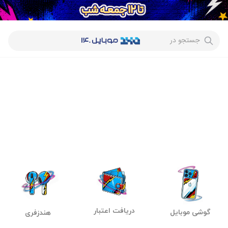
جستجو در
دریافت اعتبار
گوشی موبایل
هندزفری