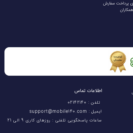
ی پرداخت سفارش
همکاران
اطلاعات تماس
اختیار شماست! با 28 سال
تلفن : 02142140
ایمیل : support@mobile140.com
ساعات پاسخگویی تلفنی : روزهای کاری 9 الی 21