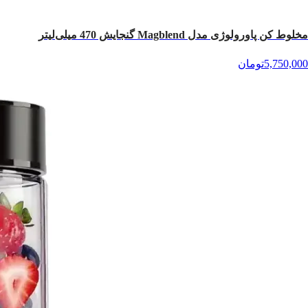
مخلوط کن پاورولوژی مدل Magblend گنجایش 470 میلی‌لیتر
5,750,000
تومان