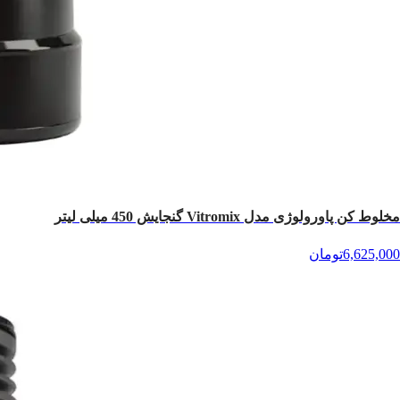
مخلوط کن پاورولوژی مدل Vitromix گنجایش 450 میلی‌ لیتر
6,625,000
تومان