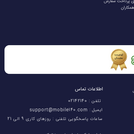
ی پرداخت سفارش
همکاران
اطلاعات تماس
اختیار شماست! با 28 سال
تلفن : 02142140
ایمیل : support@mobile140.com
ساعات پاسخگویی تلفنی : روزهای کاری 9 الی 21