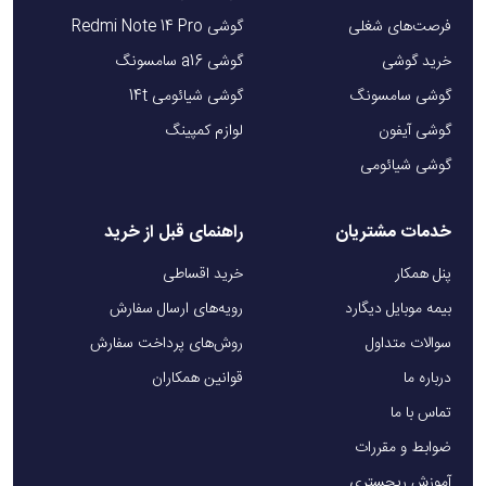
فرصت‌های شغلی
گوشی Redmi Note 14 Pro
خرید گوشی
گوشی a16 سامسونگ
گوشی سامسونگ
گوشی شیائومی 14t
گوشی آیفون
لوازم کمپینگ
گوشی شیائومی
خدمات مشتریان
راهنمای قبل از خرید
پنل همکار
خرید اقساطی
بیمه موبایل دیگارد
رویه‌های ارسال سفارش
سوالات متداول
روش‌های پرداخت سفارش
درباره ما
قوانین همکاران
تماس با ما
ضوابط و مقررات
آموزش ریجستری