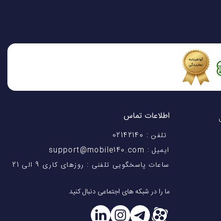
اطلاعات تماس
اختیار شماست! با 28 سال
تلفن : 02142140
ایمیل : support@mobile140.com
ساعات پاسخگویی تلفنی : روزهای کاری 9 الی 21
ما را در شبکه های اجتماعی دنبال کنید