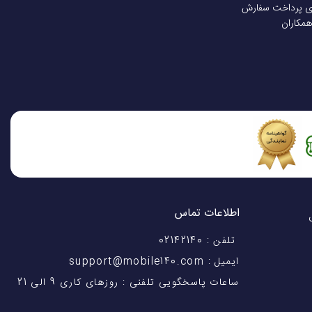
ی پرداخت سفارش
همکاران
اطلاعات تماس
اختیار شماست! با 28 سال
تلفن : 02142140
ایمیل : support@mobile140.com
ساعات پاسخگویی تلفنی : روزهای کاری 9 الی 21