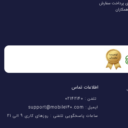
ی پرداخت سفارش
همکاران
اطلاعات تماس
اختیار شماست! با 28 سال
تلفن : 02142140
ایمیل : support@mobile140.com
ساعات پاسخگویی تلفنی : روزهای کاری 9 الی 21