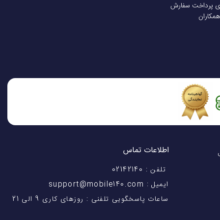
ی پرداخت سفارش
همکاران
اطلاعات تماس
اختیار شماست! با 28 سال
تلفن : 02142140
ایمیل : support@mobile140.com
ساعات پاسخگویی تلفنی : روزهای کاری 9 الی 21