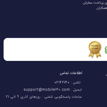
ی پرداخت سفارش
همکاران
اطلاعات تماس
اختیار شماست! با 28 سال
تلفن : 02142140
ایمیل : support@mobile140.com
ساعات پاسخگویی تلفنی : روزهای کاری 9 الی 21