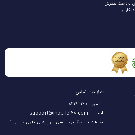
ی پرداخت سفارش
همکاران
اطلاعات تماس
اختیار شماست! با 28 سال
تلفن : 02142140
ایمیل : support@mobile140.com
ساعات پاسخگویی تلفنی : روزهای کاری 9 الی 21