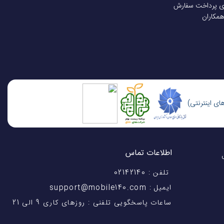
ی پرداخت سفارش
همکاران
اطلاعات تماس
اختیار شماست! با 28 سال
تلفن : 02142140
ایمیل : support@mobile140.com
ساعات پاسخگویی تلفنی : روزهای کاری 9 الی 21