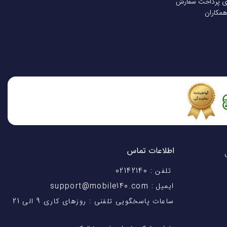
ی پرداخت سفارش
همکاران
اطلاعات تماس
اختیار شماست! با 28 سال
تلفن : 02142140
ایمیل : support@mobile140.com
ساعات پاسخگویی تلفنی : روزهای کاری 9 الی 21