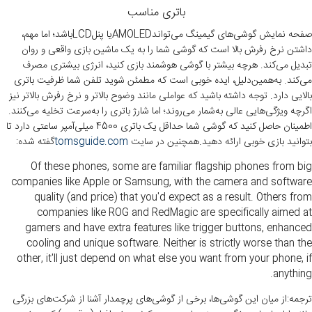
باتری مناسب
صفحه نمایش گوشی‌های گیمینگ می‌تواندAMOLEDیا پنلLCDباشد؛ اما مهم،
داشتن نرخ رفرش بالا است که گوشی شما را به یک ماشین بازی واقعی و روان
تبدیل می‌کند. هرچه بیشتر با گوشی هوشمند بازی کنید، انرژی بیشتری مصرف
می‌کند. به‌همین‌دلیل، ایده خوبی است که مطمئن شوید تلفن شما ظرفیت باتری
بالایی دارد. توجه داشته باشید که عواملی مانند وضوح بالاتر و نرخ رفرش بالاتر نیز
اگرچه ویژگی‌هایی عالی به‌شمار می‌روند؛ اما شارژ باتری را به‌سرعت تخلیه می‌کنند.
اطمینان حاصل کنید که گوشی شما حداقل یک باتری 4500 میلی‌آمپر ساعتی دارد تا
بتوانید بازی خوبی ارائه دهید.همچنین در سایت
tomsguide.com
گفته شده:
Of these phones, some are familiar flagship phones from big
companies like Apple or Samsung, with the camera and software
quality (and price) that you'd expect as a result. Others from
companies like ROG and RedMagic are specifically aimed at
gamers and have extra features like trigger buttons, enhanced
cooling and unique software. Neither is strictly worse than the
other, it'll just depend on what else you want from your phone, if
anything.
ترجمه:از میان این گوشی‌ها، برخی از گوشی‌های پرچمدار آشنا از شرکت‌های بزرگی