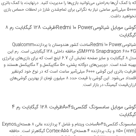
که با کمک آن‌ها به‌راحتی می‌توانید بازی‌ها را مدیریت کنید. درنهایت، با کمک باتری
5000 میلی‌آمپر ساعتی نیاز به نگرانی برای تمام‌شدن شارژ در لحظات حساس بازی
نخواهید داشت.
گوشی موبایل شیائومیRedmi 10 Powerظرفیت 128 گیگابایت رم ۸
گیگابایت
شیائومیRedmi 10 Powerساخت کشور هندوستان با پردازندهQualcomm
SM6225 Snapdragon 6۸0 4Gو حافظه داخلی 128 گیگابایتی است. رم این
مدل ۸ گیگابایت و سایز صفحه نمایش آن 6.7 اینچ است که برای بازی‌های پرانرژی
بهینه شده است. دوربین‌های دوگانه پشتی، 50 مگاپیکسل و 2 مگاپیکسل هستند و
ظرفیت باتری این گوشی 6000 میلی‌آمپر ساعت است که در نوع خود کم‌نظیر
قلمداد می‌شود. این گوشی با قیمت حدد ۸ میلیون تومان از بهترین گوشی‌های
ارزان‌قیمت گیمینگ در بازار است.
گوشی موبايل سامسونگ گلکسیA04sظرفیت 128 گیگابایت رم 4
گیگابایت
سامسونگ گلکسیA04sساخت ویتنام و شامل 2 پردازنده عالی ۸ هسته‌ایExynos
۸50 (۸nm) و یک پردازنده 4 هسته‌ایCortex-A55 2 گیگاهرتز است. حافظه