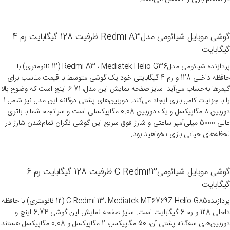
گوشی موبایل شیائومی مدلRedmi A3 ظرفیت 128 گیگابایت رم 4
گیگابایت
پردازنده شیائومی مدلRedmi A3 ، Mediatek Helio G36 (12 نانومتری) با
حافظه داخلی 128 و رم 4 گیگابایتی خود یک گوشی متوسط با قیمت مناسب برای
گیمرها به‌حساب می‌آید. سایز صفحه نمایش این مدل، 6.71 اینچ است که وضوح بالا
را با جزئیات کامل بازی ایجاد می‌کند. دوربین‌های پشتی دوگانه این مدل نیز شامل 1
دوربین ۸ مگاپیکسل و یک دوربین 0.08 مگاپیکسلی است و سرانجام شما با باتری
عالی 5000 میلی‌آمپر ساعتی و شارژ فوق سریع این گوشی نگران تمام‌شدن شارژ در
لحظه‌های حیاتی بازی نخواهید بود.
گوشی موبایل شیائومیC Redmi13 ظرفیت 128 گیگابایت رم 6
گیگابایت
پردازندهC Redmi 13، Mediatek MT6769Z Helio G۸5 (12 نانومتری) با حافظه
داخلی 128 و رم 6 گیگابایت است. سایز صفحه نمایش این گوشی 6.74 اینچ و
دوربین‌های سه‌گانه پشتی آن، 50 مگاپیکسل، 2 مگاپیکسل و 0.08 مگاپیکسل هستند