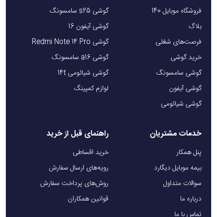
فروشگاه موبایل 140
گوشی s25 سامسونگ
بلاگ
گوشی آیفون 16
فرصت‌های شغلی
گوشی Redmi Note 14 Pro
خرید گوشی
گوشی a16 سامسونگ
گوشی سامسونگ
گوشی شیائومی 14t
گوشی آیفون
لوازم کمپینگ
گوشی شیائومی
خدمات مشتریان
راهنمای قبل از خرید
پنل همکار
خرید اقساطی
بیمه موبایل دیگارد
رویه‌های ارسال سفارش
سوالات متداول
روش‌های پرداخت سفارش
درباره ما
قوانین همکاران
تماس با ما