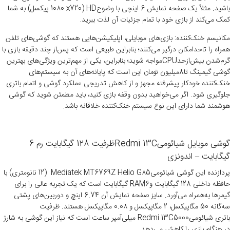
باشید. مثلاً یک صفحه نمایش 6 اینچی با وضوحHD (10۸0 x720 پیکسل) به شما
کمک می‌کند از بازی خود با تمام جزئیات آن لذت ببرید.
مکانیسم خنک‌کننده: بازی‌های موبایلی، اپلیکیشن‌هایی هستند که گوشی‌های تلفن
همراه را تاحدامکان درگیر می‌کنند؛ بنابراین طبیعی است که پس‌از چند دقیقه بازی با
گرم‌شدن بیش‌ازحدCPUمواجه شوید؛ بنابراین، یکی از مهم‌ترین ویژگی‌های بهترین
گوشی گیمینگ تا
8
میلیون تومان این است که پایانه‌های آن به سیستم‌های
خنک‌کننده خودکار پیشرفته مجهز و از کاهش تدریجی عملکرد گوشی و اتمام باتری
جلوگیری شود. اگر می‌خواهید بدون وقفه بازی کنید، باید مطمئن شوید که گوشی
هوشمند شما دارای این نوع سیستم خنک‌کننده خلاقانه باشد.
گوشی موبایل شیائومیRedmi 13Cظرفیت 128 گیگابایت رم 6
گیگابایت – اندونزی
پردازنده این گوشی شیائومیMediatek MT6769Z Helio G۸5 (12 نانومتری) با
حافظه داخلی 128 گیگابایت وRAM6 گیگابایت است که یک تجربه عالی را برای
گیمرها به‌همراه می‌آورد. سایز صفحه نمایش آن 6.74 اینچ و دوربین‌های پشتی
سه‌گانه 50 مگاپیکسل، 2 مگاپیکسل و 0.0۸ مگاپیکسل هستند. ظرفیت
باتری شیائومیRedmi 13C5000 میلی‌آمپر ساعت است که نیاز این گوشی به شارژ
در هنگام بازی را کاهش می‌دهد.