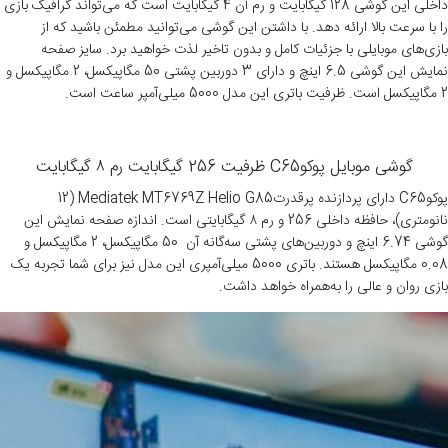
داخلی این گوشی 128 گیگابایت و رم آن 4 گیگابایت است که می‌تواند گرافیک بازی
را با سرعت بالا ارائه دهد. با داشتن این گوشی می‌توانید مطمئن باشید که از
بازی‌های موبایلی با جزئیات کامل و بدون تاخیر لذت خواهید برد. سایز صفحه
نمایش این گوشی 6.5 اینچ و دارای 3 دوربین پشتی 50 مگاپیکسل، 2 مگاپیکسل و
2 مگاپیکسل است. ظرفیت باتری این مدل 5000 میلی‌آمپر ساعت است.
گوشی موبایل پوکوC65 ظرفیت 256 گیگابایت رم ۸ گیگابایت
پوکوC65 دارای پردازنده پرقدرتMediatek MT6769Z Helio G85 (12
نانومتری)، حافظه داخلی 256 و رم ۸ گیگابایتی است. اندازه صفحه نمایش این
گوشی 6.74 اینچ و دوربین‌های پشتی سه‌گانه آن 50 مگاپیکسل، 2 مگاپیکسل و
0.08 مگاپیکسل هستند. باتری 5000 میلی‌آمپری این مدل نیز برای شما تجربه یک
بازی روان و عالی را به‌همراه خواهد داشت.