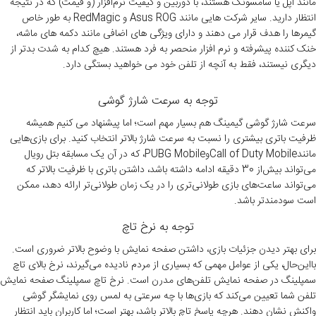
مانند اپل یا سامسونگ هستند، با دوربین و کیفیت نرم‌افزار (و قیمت) که در نتیجه
انتظار دارید. سایر شرکت هایی مانند Asus ROG و RedMagic به طور خاص
گیمرها را هدف قرار می دهند و دارای ویژگی های اضافی مانند دکمه های ماشه،
خنک کننده پیشرفته و نرم افزار منحصر به فرد هستند. هیچ کدام به شدت بدتر از
دیگری نیستند، فقط به آنچه از تلفن خود می خواهید بستگی دارد.
توجه به سرعت شارژ گوشی
سرعت شارژ گوشی گیمینگ هم بسیار مهم است؛ اما پیشنهاد می کنیم همیشه
ظرفیت باتری بیشتری را نسبت به سرعت شارژ بالاتر انتخاب کنید. برای بازی‌هایی
مانندCall of Duty MobileوPUBG Mobile، که در آن یک مسابقه بتل رویال
می‌تواند بیش‌از 30 دقیقه ادامه داشته باشد، داشتن باتری با ظرفیت بالاتر که
می‌تواند ساعت‌های بازی طولانی‌تری را در یک زمان طولانی‌تر ارائه دهد، ممکن
است سودمندتر باشد.
توجه به نرخ تاچ
برای بهتر دیدن جزئیات بازی، داشتن صفحه نمایش با وضوح بالاتر ضروری است.
بااین‌حال، یکی از عوامل مهمی که بسیاری از مردم نادیده می‌گیرند، نرخ بالای تاچ
سمپلینگ در صفحه نمایش تلفن‌های مدرن است. نرخ تاچ سمپلینگ صفحه نمایش
تلفن شما تعیین می‌کند که بازی‌ها با چه سرعتی به لمس روی نمایشگر گوشی
واکنش نشان دهند. هرچه پاسخ تاچ بالاتر باشد، بهتر است؛ اما کاربران باید انتظار