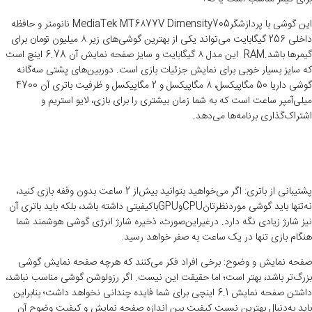
این گوشی با پردازشگرMediaTek MT6۸77V Dimensity705 نانومتر و حافظه
داخلی 256 گیگابایت می‌تواند یکی از بهترین گوشی‌های زیر ۸ میلیون تومان برای
گیمرها باشد.RAM این مدل ۸ گیگابایت و سایز صفحه نمایش آن 6.78 اینچ است
که سایز بسیار خوبی برای نمایش جزئیات بازی است. دوربین‌های پشتی سه‌گانه
گوشی داریا 50 مگاپیکسل، ۸ مگاپیکسل و 2 مگاپیکسل و ظرفیت باتری آن 4700
میلی‌‌آمپر ساعت است که به شما زمان بیشتری را برای بازی، لایو استریم و
اشتراک‌گذاری برنامه‌ها می‌دهد.
پشتیبانی از باتری: اگر می‌خواهید بتوانید بیش‌از 2 ساعت بدون وقفه بازی کنید،
نه‌تنها باید گوشی موردنظرتانCPUوGPUباکیفیتی داشته باشد، بلکه باید باتری آن
نیز شارژ زیادی نگه دارد. درغیراین‌صورت، ذخیره شارژ انرژی گوشی هوشمند شما
هنگام بازی تنها در یک ساعت به صفر خواهد رسید.
صفحه نمایش و وضوح: برخی افراد فکر می‌کنند که هرچه صفحه نمایش گوشی
بزرگ‌تر باشد، بهتر است؛ اما حقیقت این نیست. اگر رزولوشن گوشی مناسب نباشد،
داشتن صفحه نمایش 6.1 اینچی برای شما فایده چندانی نخواهد داشت؛ بنابراین
باید به‌دنبال بهترین نسبت کیفیت بین اندازه صفحه نمایش و کیفیت وضوح آن