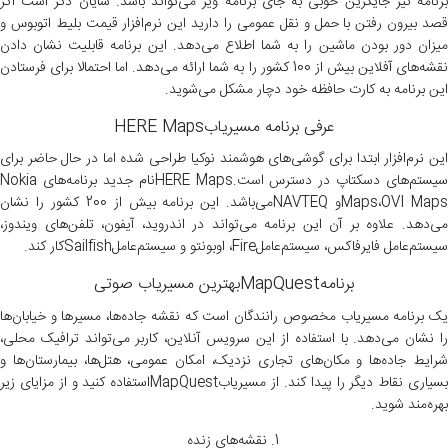
برنامه نیز جایگزین خوبی به جای برنامه ویز می‌تواند باشد. شایان ذکر است اگر
قصد بیرون رفتن با حمل و نقل عمومی را دارید این نرم‌افزار قیمت بلیط اتوبوس و
میزان دور بودن ماشین را به شما اطلاع می‌دهد. این برنامه قابلیت نشان دادن
نقشه‌های آفلاین بیش از 100 کشور را به شما ارائه می‌دهد. اما احتمالا برای فرستادن
این برنامه به کارت حافظه خود دچار مشکل می‌شوید.
عرفی برنامه مسیریابHERE Maps
این نرم‌افزار ابتدا برای گوشی‌های هوشمند نوکیا طراحی شده اما در حال حاضر برای
سیستم‌های دسکتاپ در دسترس است.HERE Mapsنام جدید برنامه‌های Nokia
Maps،OVI Mapsو NAVTEQمی‌باشد. این برنامه بیش از 200 کشور را نشان
می‌دهد. علاوه بر آن این برنامه می‌تواند در اندروید، آیفون، تلفن‌های ویندوز،
سیستم‌عامل فایرفاکس، سیستم‌عاملFire، اوبونتو و سیستم‌عاملSailfishکار کند.
برنامهMapQuestبهترین مسیریاب صوتی
یک برنامه مسیریاب مخصوص رانندگان است که نقشه جاده‌ها، مسیر‌ها و خیابان‌ها
را نشان می‌دهد. با استفاده از این سرویس آنلاین، کاربر می‌تواند ترافیک محلی،
شرایط جاده‌ها و مکان‌های تجاری نزدیک، امکان عمومی، هتل‌ها، بیمارستان‌ها و
بسیاری نقاط دیگر را پیدا کند. از مسیریابMapQuestاستفاده کنید و از مزایای زیر
بهره‌مند شوید.
نقشه‌های زنده