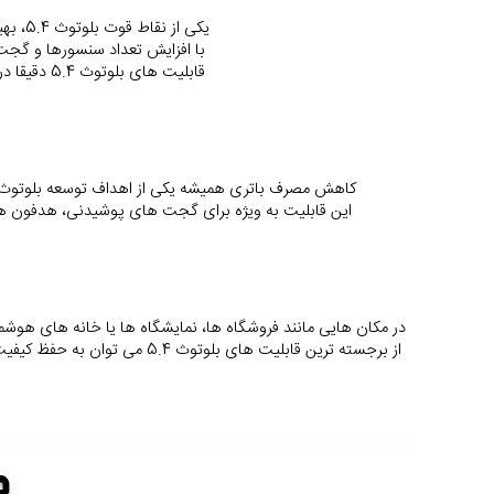
یکی از نقاط قوت بلوتوث 5.4، بهینه سازی ارتباط با دستگاه های IoT است.
 با افزایش تعداد سنسورها و گجت های هوشمند، نیاز به نسخه ای از بلوتوث با ظرفیت پاسخ گویی بالا، پایداری بیشتر و امنیت بهتر وجود داشت.
 قابلیت های بلوتوث 5.4 دقیقا در همین راستا توسعه یافته اند و پشتیبانی از چندین اتصال همزمان را ساده تر می کنند.
کاهش مصرف باتری همیشه یکی از اهداف توسعه بلوتوث بوده. بلوتوث 5.4 با الگوریتم های پیشرفته در ارسال داده و کاهش زمان روشن بودن فرستنده،
 این قابلیت به ویژه برای گجت های پوشیدنی، هدفون ها و ساعت های هوشمند اهمیت زیادی دارد.
در مکان هایی مانند فروشگاه ها، نمایشگاه ها یا خانه های هوشمند که دستگاه های زیادی در حال ارسال سی
 از برجسته ترین قابلیت های بلوتوث 5.4 می توان به حفظ کیفیت ارتباط حتی در شبکه های پرتراکم اشاره کرد.