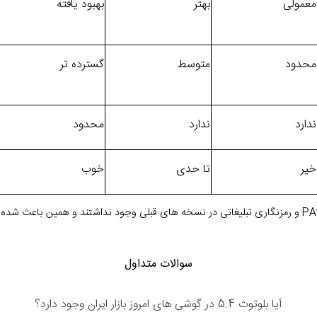
معمولی
بهتر
بهبود یافته
محدود
متوسط
گسترده تر
ندارد
ندارد
محدود
خیر
تا حدی
خوب
سوالات متداول
آیا بلوتوث 5.4 در گوشی های امروز بازار ایران وجود دارد؟