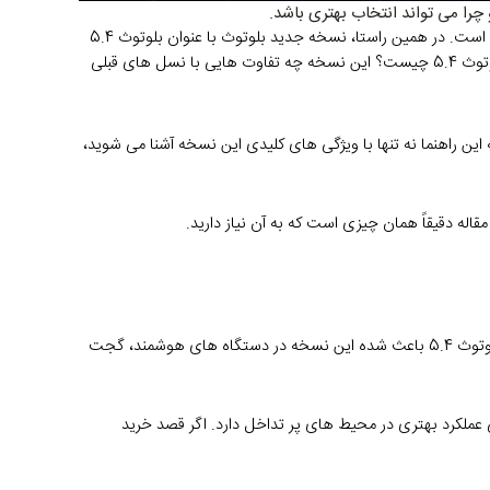
در دنیای امروز که دستگاه های هوشمند روزبه روز بیشتر به هم متصل می شوند، نقش فناوری هایی مثل بلوتوث بیش از گذشته اهمیت پیدا کرده است. در همین راستا، نسخه جدید بلوتوث با عنوان بلوتوث 5.4 
به عنوان یکی از پیشرفته ترین استانداردهای ارتباط بی سیم معرفی شده که با خود قابلیت های نوآورانه ای به همراه دارد. اما واقعاً قابلیت های بلوتوث 5.4 چیست؟ این نسخه چه تفاوت هایی با نسل های قبلی 
در این مطلب از موبایل 140 قصد داریم به شکلی تخصصی و در عین حال کاربردی، قابلیت های بلوتوث 5.4 را مورد بررسی قرار دهیم. شما با مطالعه این راهنما نه تنها با ویژگی های کلیدی این نسخه آشنا می شوید، 
اله دقیقاً همان چیزی است که به آن نیاز دارید.
بلوتوث 5.4 جدیدترین نسخه از فناوری بلوتوث است که با تمرکز بر امنیت بیشتر، کاهش مصرف انرژی و پایداری بالاتر معرفی شده. قابلیت های بلوتوث 5.4 باعث شده این نسخه در دستگاه های هوشمند، گجت 
 تبلیغات (Encrypted Advertising) و پاسخگویی تبلیغاتی دوره ای (PAwR)، نسبت به نسخه های قبلی عملکرد بهتری در محیط های پر تداخل دارد. اگر قصد خرید 