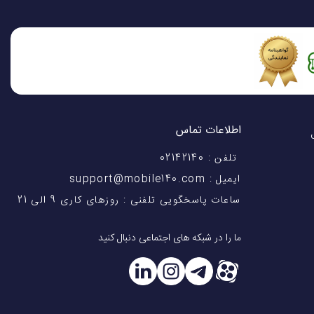
اطلاعات تماس
اختیار شماست! با 28 سال
تلفن : 02142140
ایمیل : support@mobile140.com
ساعات پاسخگویی تلفنی : روزهای کاری 9 الی 21
ما را در شبکه های اجتماعی دنبال کنید