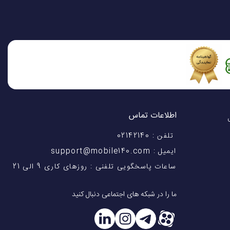
اطلاعات تماس
اختیار شماست! با 28 سال
تلفن : 02142140
ایمیل : support@mobile140.com
ساعات پاسخگویی تلفنی : روزهای کاری 9 الی 21
ما را در شبکه های اجتماعی دنبال کنید