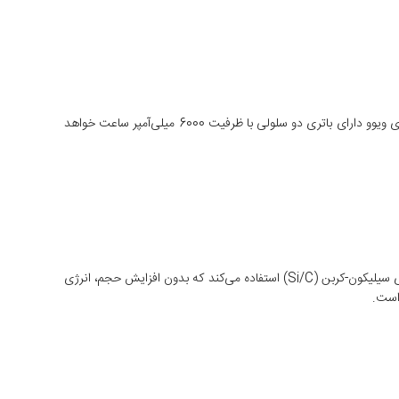
نکته جالب این است که Magic V5 حتی از رقیب سرسخت خود، یعنی vivo X Fold5 نیز پیشی گرفته است. گزارش‌ها حاکی از آن است که گوشی تاشوی ویوو دارای باتری دو سلولی با ظرفیت 6000 میلی‌آمپر ساعت خواهد
افزایش ظرفیت باتری در گوشی‌های هوشمند، معمولاً با افزایش حجم یا ضخامت دستگاه همراه است. اما آنر Magic V5 از فناوری جدیدی به نام سلول‌های سیلیکون-کربن (Si/C) استفاده می‌کند که بدون افزایش حجم، انرژی
 است.