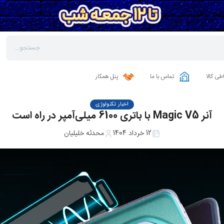
طی کالا
تماس با ما
پنل همکار
اخبار تکنولوژی
آنر Magic V5 با باتری 6100 میلی‌آمپر در راه است
12 خرداد 1404
محدثه خلیلیان