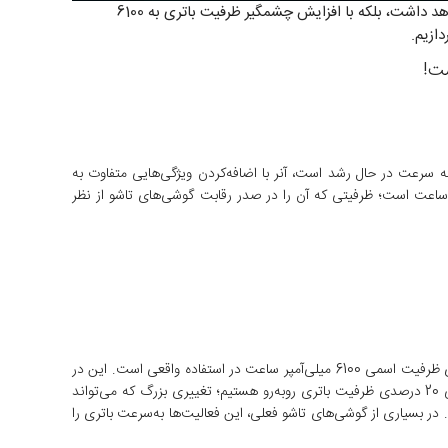
آنر بار دیگر آماده است تا با معرفی نسل جدید گوشی تاشو خود، توجه‌ها را به‌سوی خود جلب کند. آنر Magic V5 نه‌تنها طراحی باریک‌تری خواهد داشت، بلکه با افزایش چشمگیر ظرفیت باتری به 6100
ازیم.
گام بزرگی بردارد. در حالی که بازار گوشی‌های تاشو به سرعت در حال رشد است، آنر با اضافه‌کردن ویژگی‌هایی متفاوت به
را به خود جلب کرده است. یکی از مهم‌ترین این ویژگی‌ها، افزایش چشمگیر ظرفیت باتری Magic V5 تا 6100 میلی‌آمپر ساعت است؛ ظرفیتی که آن را در صدر رقابت گوشی‌های تاشو از نظر
طبق اطلاعات فاش‌شده، گوشی تاشو Magic V5 با شماره مدل MHB-AN10 دارای باتری با ظرفیت اسمی 5950 میلی‌آمپر ساعت است، که معمولاً به معنای ظرفیت اسمی 6100 میلی‌آمپر ساعت در استفاده واقعی است. این در
حالی‌ است که مدل قبلی این گوشی (احتمالاً Magic V3) از باتری با ظرفیت حدود 5000 میلی‌آمپر ساعت استفاده می‌کرد. بنابراین، ما با افزایش تقریبی 20 درصدی ظرفیت باتری روبه‌رو هستیم؛ تغییری بزرگ که می‌تواند
در بسیاری از گوشی‌های تاشو فعلی، این فعالیت‌ها به‌سرعت باتری را