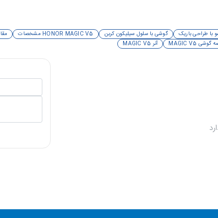
 با طراحی باریک
گوشی با سلول سیلیکون کربن
HONOR MAGIC V5 مشخصات
مقایسه GIC V5
وشی MAGIC V5
آنر MAGIC V5
رد