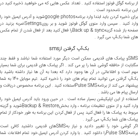
از برنامه گوگل فوتوز استفاده کنید . تعداد عکس هایی که می خواهید ذخیره کنید در
این برنامه نامحدود است .
برای ذخیره کردن باید ابتدا وارد برنامه
google photos
شوید و آدرس ایمیل خود را
ارد کنید . سپس وارد منوی گوگل فوتوز شوید و بر روی
Settings
ضربه بزنید در
فحه باز شده گزینه
Back up & sync
را فعال کنید بعد از فعال شدن از تمام عکس
های شما بک‌آپ می گیرد .
بک‌آپ گرفتن ازsms
SMSو پیامک های قدیمی ممکن است دیگر مورد استفاده شما نباشد و فقط چند
مگابایت از حافظه گوشی شما را پر می کند . اگر پیامک های قدیمی برای شما بسیار
مهم است و اطلاعاتی در آن ها وجود دارد که بعدا به آن ها نیاز داشته باشید با
بک‌آپ گرفتن می توانید تمام پیام های خود را ذخیره کنید .تیم موبایل 140 به شما
پیشنهاد می کند از برنامهPulse SMSاستفاده کنید . این برنامه مخصوص دریافت و
ارسال پیام ها می باشد .
استفاده از این اپلیکیشن بسیار ساده است . در حین ورود باید آدرس ایمیل خود را
ارد کنید و از منوی تنظیمات برنامه ، وارد بخش
Backup & Restore
شوید و گزینه
مربوط به پیامک ها را فعال کنید پس از فعال کردن این برنامه به طور خودکار از تمام
پیامک های شما بک‌آپ می گیرد .
گر گوشی خود را تغییر دادید و نیاز به
SMS
های قدیمی داشتید کافی است
رنامه
Pulse SMS
را دانلود کنید . با وارد کردن آدرس ایمیل خود تمام اطلاعات شما