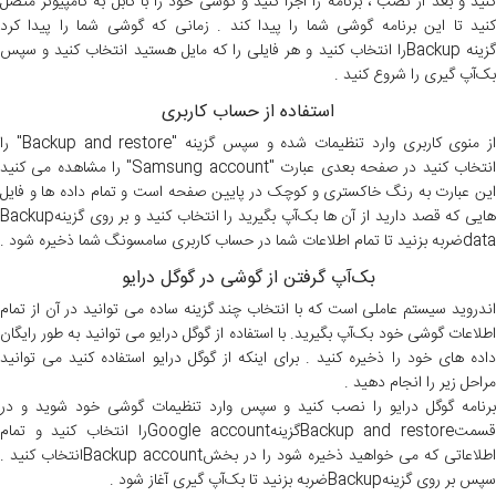
کنید و بعد از نصب ، برنامه را اجرا کنید و گوشی خود را با کابل به کامپیوتر متصل
کنید تا این برنامه گوشی شما را پیدا کند . زمانی که گوشی شما را پیدا کرد
گزینه Backupرا انتخاب کنید و هر فایلی را که مایل هستید انتخاب کنید و سپس
بک‌آپ گیری را شروع کنید .
استفاده از حساب کاربری
از منوی کاربری وارد تنظیمات شده و سپس گزینه "Backup and restore" را
انتخاب کنید در صفحه بعدی عبارت "Samsung account" را مشاهده می کنید
این عبارت به رنگ خاکستری و کوچک در پایین صفحه است و تمام داده ها و فایل
هایی که قصد دارید از آن ها بک‌آپ بگیرید را انتخاب کنید و بر روی گزینهBackup
dataضربه بزنید تا تمام اطلاعات شما در حساب کاربری سامسونگ شما ذخیره شود .
بک‌آپ گرفتن از گوشی در گوگل درایو
اندروید سیستم عاملی است که با انتخاب چند گزینه ساده می توانید در آن از تمام
اطلاعات گوشی خود بک‌آپ بگیرید. با استفاده از گوگل درایو می توانید به طور رایگان
داده های خود را ذخیره کنید . برای اینکه از گوگل درایو استفاده کنید می توانید
مراحل زیر را انجام دهید .
برنامه گوگل درایو را نصب کنید و سپس وارد تنظیمات گوشی خود شوید و در
سمت
Backup and restore
گزینه
Google account
را انتخاب کنید و تمام
اطلاعاتی که می خواهید ذخیره شود را در بخش
Backup account
انتخاب کنید .
سپس بر روی گزینه
Backup
ضربه بزنید تا بک‌آپ گیری آغاز شود .