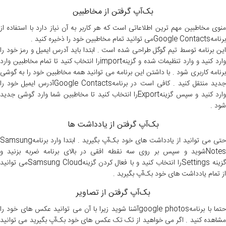
بک‌آپ گرفتن از مخاطبین
منوی مخاطبین مهم ترین اطلاعاتی است که هر کاربر به آن نیاز دارد با استفاده از
برنامهGoogle Contactsمی توانید تمام مخاطبین خود را ذخیره کنید .
این برنامه توسط تیم گوگل طراحی شده است . ابتدا باید آدرس ایمیل و رمز خود را
ارد کنید و وارد تنظیمات شده و گزینه
import
را انتخاب کنید تا تمام مخاطبین وارد
برنامه کاربری شود . با داشتن این برنامه می توانید همه مخاطبین خود را به گوشی
دید منتقل کنید . کافی است در برنامه
Google Contacts
آدرس ایمیل خود را
ارد کنید و سپس گزینه
Export
را انتخاب کنید تا مخاطبین شما وارد گوشی جدید
شود .
بک‌آپ گرفتن از یادداشت ها
حتی می توانید از یادداشت های خود بک‌آپ بگیرید . ابتدا وارد برنامهSamsung
Notesشوید و سپس بر روی سه نقطه افقی در بالای برنامه ضربه بزنید و
گزینه Settingsرا انتخاب کنید و با فعال کردن گزینهSamsung Cloudمی توانید
از تمام یادداشت های خود بک‌آپ بگیرید .
بک‌آپ گرفتن از تصاویر
حتما با برنامهgoogle photosآشنا شوید زیرا با آن می توانید عکس های خود را
مشاهده کنید . اگر می خواهید از تک تک عکس های خود بک‌آپ بگیرید می توانید