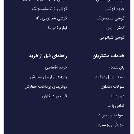
خرید گوشی
گوشی a16 سامسونگ
گوشی سامسونگ
گوشی شیائومی 14t
گوشی آیفون
لوازم کمپینگ
گوشی شیائومی
خدمات مشتریان
راهنمای قبل از خرید
پنل همکار
خرید اقساطی
بیمه موبایل دیگارد
رویه‌های ارسال سفارش
سوالات متداول
روش‌های پرداخت سفارش
درباره ما
قوانین همکاران
تماس با ما
ضوابط و مقررات
آموزش ریجستری