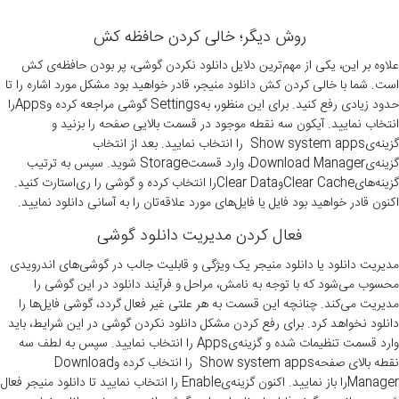
روش دیگر؛ خالی کردن حافظه کش
علاوه‌ بر این، یکی از مهم‌ترین دلایل دانلود نکردن گوشی‌، پر بودن حافظه‌ی کش
است. شما با خالی کردن کش دانلود منیجر، قادر خواهید بود مشکل مورد اشاره را تا
حدود زیادی رفع کنید. برای این منظور، بهSettings گوشی مراجعه کرده وAppsرا
انتخاب نمایید. آیکون سه نقطه موجود در قسمت بالایی صفحه را بزنید و
گزینه‌یShow system apps را انتخاب نمایید. بعد از انتخاب
گزینه‌یDownload Manager، وارد قسمتStorage شوید. سپس به ترتیب
گزینه‌هایClear CacheوClear Dataرا انتخاب کرده و گوشی را ری‌استارت کنید.
اکنون قادر خواهید بود فایل یا فایل‌های مورد علاقه‌تان را به‌ آسانی دانلود نمایید.
فعال کردن مدیریت دانلود گوشی
مدیریت دانلود یا دانلود منیجر یک ویژگی و قابلیت جالب در گوشی‌های اندرویدی
محسوب می‌شود که با توجه به نامش، مراحل و فرآیند دانلود در این گوشی را
مدیریت می‌کند. چنانچه این قسمت به هر علتی غیر فعال گردد، گوشی فایل‌ها را
دانلود نخواهد کرد. برای رفع کردن مشکل دانلود نکردن گوشی در این شرایط، باید
وارد قسمت تنظیمات شده و گزینه‌یApps را انتخاب نمایید. سپس به‌ لطف سه
نقطه بالای صفحهShow system apps را انتخاب کرده وDownload
Managerرا باز نمایید. اکنون گزینه‌یEnable را انتخاب نمایید تا دانلود منیجر فعال