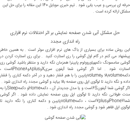
حرفه ای بررسی و عیب یابی شود . تیم خبری موبایل 140 این مقاله را برای حل این
مشکل ارائه کرده است .
حل مشکل آبی شدن صفحه نمایش بر اثر اختلالات نرم افزاری
راه اندازی مجدد
این روش ساده برای بسیاری از باگ های نرم افزاری موثر است . به همین خاطر
پیشنهاد می کنم در گام اول گوشی را ری استارت کنید . برای ری استارت کردن در
گوشی سامسونگ دکمهپاوروولوم پایینرا همزمان نگه دارید و منتظر باشید گوشی ری
استارت شود . اما اگر گوشی شما آیفون سریXو8plusوiPhone8است ،
دکمهvolumeبالا وvolumeپایین را با هم فشار دهید و در آخر دکمه کناری را فشار
داده و نگه دارید تا لوگوی اپل روی صفحه بالا بیاید و گوشی مجدد راه اندازی شود .
اگر گوشی شما آیفون6Sاست و یا مدل جدیدتر آن ، دکمهHomeو دکمهSleepرا به
مدت طولانی نگه دارید تا لوگوی اپل روی صفحه نمایش داده شود . اگر گوشی
شماiPhone7و7plusاست ، دکمهvolumeپایین و دکمه کناری را نگه دارید تا
لوگوی اپل ظاهر شود و گوشی مجدد راه اندازی شود .