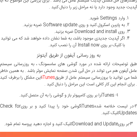
راهکارهای حل مشکل آپدیت سیستم عامل می باشد . برای بررسی این موضوع که آیا
آپدیت جدید وجود دارد یا نه مراحل زیر را دنبال کنید .
وارد Settings شوید.
به پایین اسکرول کنید و روی Software update ضربه بزنید.
روی Download and install ضربه بزنید.
اگر آپدیت جدیدی موجود باشد، به شما نشان داده خواهد شد که می توانید
با کلیک بر روی Install now آن را نصب کنید.
به روز رسانی آیفون از طریق آیتونز
طبق توضیحات ارائه شده در مورد گوشی های سامسونگ ، به روزرسانی سیستم
عامل آیفون هم می تواند در حل آبی شدن صفحه نمایش موثر باشد . به همین خاطر
شما می توانید با بروزرسانی سیستم عامل از طریق
iTunes
این مشکل را برطرف کنید
. برای انجام این کار کافی است این مراحل را دنبال کنید .
iTunes -1
را بر روی کامپیوتر باز و گوشی را به آن متصل کنید.
2-در لیست خلاصه شدهiTunesگوشی خود را پیدا کنید و بر رویCheck for
Updatesکلیک کنید.
3-
بر روی
Download and Update
کلیک کنید و اجازه دهید پروسه تمام شود.