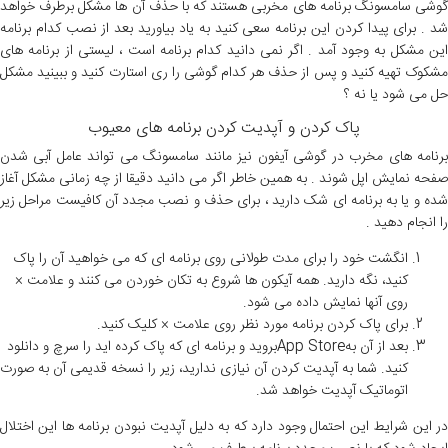
گوشی سامسونگ برنامه های مخربی هستند که با حذف آن ها مشکل برطرف خواهد
شد . برای پیدا کردن این برنامه سعی کنید به یاد بیاورید بعد از نصب کدام برنامه
این مشکل به وجود آمد . اگر نمی دانید کدام برنامه است ، لیستی از برنامه های
مشکوک تهیه کنید و پس از حذف هر کدام گوشی را ری استارت کنید و ببینید مشکل
حل می شود یا نه ؟
پاک کردن و آپدیت کردن برنامه های معیوب
برنامه های مخرب در گوشی آیفون نیز مانند سامسونگ می تواند عامل آبی شدن
صفحه نمایش اپل شوند . به همین خاطر اگر می دانید دقیقا از چه زمانی مشکل آغاز
شده و یا به برنامه ای شک دارید ، برای حذف و نصب مجدد آن کافیست مراحل زیر
را انجام دهید .
انگشت خود را برای مدت طولانی روی برنامه ای که می خواهید آن را پاک
کنید، نگه دارید. همه آیکون ها شروع به تکان خوردن می کنند و علامت ×
روی آنها نمایش داده می شود.
برای پاک کردن برنامه مورد نظر روی علامت × کلیک کنید.
بعد از آن بهApp Storeبروید و برنامه ای که پاک کرده اید را سرچ و دانلود
کنید. شما به آپدیت کردن آن نیازی ندارید، زیر را نسخه قدیمی آن به صورت
اتوماتیک آپدیت خواهد شد.
در این شرایط این احتمال وجود دارد که به دلیل آپدیت نبودن برنامه ها این اختلال