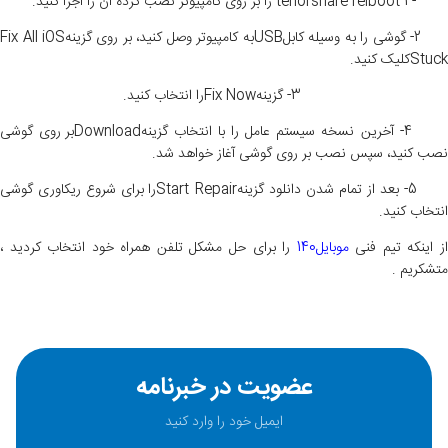
- 1 tenorshare reiboot را بر روی کامپیوتر نصب کرده آن را اجرا کنید.
2- گوشی را به وسیله کابلUSBبه کامپیوتر وصل کنید، بر روی گزینهFix All iOS
Stuckکلیک کنید.
3- گزینهFix Nowرا انتخاب کنید.
4- آخرین نسخه سیستم عامل را با انتخاب گزینهDownloadبر روی گوشی
نصب کنید، سپس نصب بر روی گوشی آغاز خواهد شد.
5- بعد از تمام شدن دانلود گزینهStart Repairرا برای شروع ریکاوری گوشی
انتخاب کنید.
ز اینکه تیم فنی
موبایل140
را برای حل مشکل تلفن همراه خود انتخاب کردید ،
متشکریم .
عضویت در خبرنامه