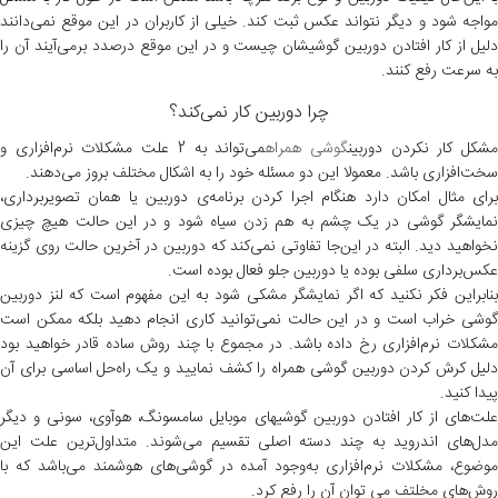
مواجه شود و دیگر نتواند عکس ثبت کند. خیلی از کاربران در این موقع نمی‌دانند
دلیل از کار افتادن دوربین گوشیشان چیست و در این موقع درصدد برمی‌آیند آن را
به سرعت رفع کنند.
چرا دوربین کار نمی‌کند؟
شکل کار نکردن دوربین
گوشی همراه
می‌تواند به 2 علت مشکلات نرم‌افزاری و
سخت‌افزاری باشد. معمولا این دو مسئله خود را به اشکال مختلف بروز می‌دهند.
برای مثال امکان دارد هنگام اجرا کردن برنامه‌ی دوربین یا همان تصویربرداری،
نمایشگر گوشی در یک چشم به هم زدن سیاه شود و در این حالت هیچ چیزی
نخواهید دید. البته در این‌جا تفاوتی نمی‌کند که دوربین در آخرین حالت روی گزینه
عکس‌برداری سلفی بوده یا دوربین جلو فعال بوده است.
بنابراین فکر نکنید که اگر نمایشگر مشکی شود به این مفهوم است که لنز دوربین
گوشی خراب است و در این حالت نمی‌توانید کاری انجام دهید بلکه ممکن است
مشکلات نرم‌افزاری رخ داده باشد. در مجموع با چند روش ساده قادر خواهید بود
دلیل کرش کردن دوربین گوشی همراه را کشف نمایید و یک راه‌حل اساسی برای آن
پیدا کنید.
لت‌های از کار افتادن دوربین گوشی
های موبایل سامسونگ، هوآوی، سونی و دیگر
مدل‌های اندروید به چند دسته اصلی تقسیم می‌شوند. متداول‌ترین علت این
موضوع، مشکلات نرم‌افزاری به‌وجود آمده در گوشی‌های هوشمند می‌باشد که با
روش‌های مخلتف می توان آن را رفع کرد.