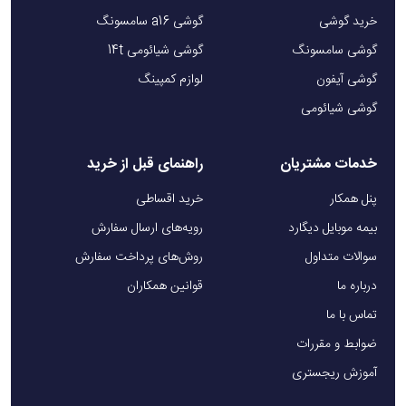
خرید گوشی
گوشی a16 سامسونگ
گوشی سامسونگ
گوشی شیائومی 14t
گوشی آیفون
لوازم کمپینگ
گوشی شیائومی
خدمات مشتریان
راهنمای قبل از خرید
پنل همکار
خرید اقساطی
بیمه موبایل دیگارد
رویه‌های ارسال سفارش
سوالات متداول
روش‌های پرداخت سفارش
درباره ما
قوانین همکاران
تماس با ما
ضوابط و مقررات
آموزش ریجستری