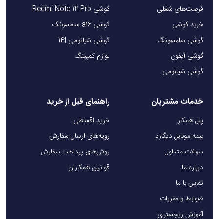
فرصت‌های شغلی
گوشی Redmi Note 14 Pro
خرید گوشی
گوشی a16 سامسونگ
گوشی سامسونگ
گوشی شیائومی 14t
گوشی آیفون
لوازم کمپینگ
گوشی شیائومی
خدمات مشتریان
راهنمای قبل از خرید
پنل همکار
خرید اقساطی
بیمه موبایل دیگارد
رویه‌های ارسال سفارش
سوالات متداول
روش‌های پرداخت سفارش
درباره ما
قوانین همکاران
تماس با ما
ضوابط و مقررات
آموزش ریجستری