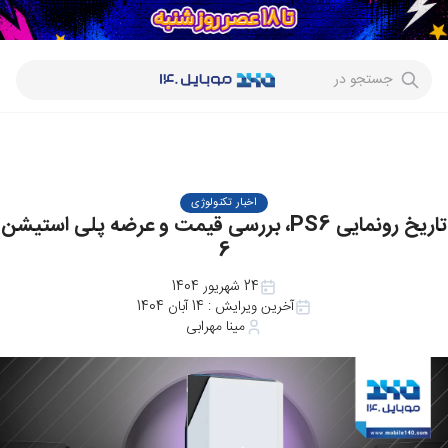
جستجو در
اخبار تکنولوژی
تاریخ رونمایی PS6، بررسی قیمت و عرضه پلی استیشن
6
24 شهریور 1404
آخرین ویرایش :
14 آبان 1404
مینا مهرابی