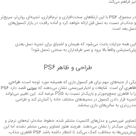
نیز فراهم می‌کند.
در مجموع، 
PS6
 با این ارتقاهای سخت‌افزاری و نرم‌
و جذاب‌تر نسبت به نسل قبل ارائه خواهد کرد و آماده رقابت در بازار کنسول‌های 
نسل بعد است.
این همه جزئیات باعث می‌شود که هیجان و اشتیاق برای تجربه نسل بعدی 
پلی‌استیشن واقعاً بالا برود و صبر طرفداران به سختی تحمل شود!
طراحی و ظاهر PS6
یکی از جنبه‌های مهم برای هر کنسول بازی که همیشه مورد توجه است، 
طراحی 
ظاهری آن
 است. شایعات و اخبارغیررسمی نشان می‌دهند که 
سونی
 قصد دارد 
PS6
را با ظاهری جمع‌وجورتر و باریک‌تر نسبت به PS5 عرضه کند. این تغییر می‌تواند 
تجربه قرار دادن کنسول در محیط‌های مختلف خانه را آسان‌تر کند و طراحی 
مدرن‌تری به سالن‌های بازی ببخشد.
تصاویر غیررسمی و مدل‌های کانسپت منتشر شده، خطوط ساده‌تر، لبه‌های نرم‌تر و 
بدنه‌ای سبک‌تر را نشان می‌دهند. هرچند هنوز تصاویر رسمی منتشر نشده، اما این 
پیش‌بینی‌ها به مخاطب کمک می‌کند تا انتظار داشته باشد 
PS6
 ظاهری جذاب، 