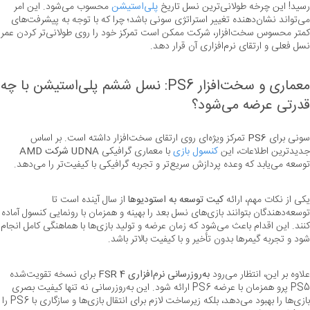
رسید! این چرخه طولانی‌ترین نسل تاریخ 
پلی‌استیشن
 محسوب می‌شود. این امر 
می‌تواند نشان‌دهنده تغییر استراتژی سونی باشد؛ چرا که با توجه به پیشرفت‌های 
کمتر محسوس سخت‌افز
نسل فعلی و ارتقای نرم‌افزاری آن قرار دهد.
معماری و 
قدرتی عرضه می‌شود؟
سونی برای 
PS6
 تمرکز ویژه‌ای روی ارتقای سخت‌افزار داشته است. بر اساس 
جدیدترین اطلاعات، این 
کنسول بازی
 با معماری گرافیکی 
UDNA شرکت AMD
توسعه می‌یابد که وعده پردازش سریع‌تر و تجربه گرافیکی با کیفیت‌تر را می‌دهد.
یکی از نکات مهم، ارائه 
کیت توسعه به استودیوها
 از سال آینده است تا 
توسعه‌دهندگان بتوانند بازی‌های نسل بعد ر
کنند. این اقدام باعث
شود و تجربه گیمرها بدون تأخیر و با کیفیت بالاتر باشد.
علاوه بر این، انتظار می‌رود 
به‌روزرسانی نرم‌افزاری FSR 4
 برای نسخه تقویت‌شده 
PS5 پرو همزمان با عرضه PS6 ارائه شود. این به‌روزرسانی نه تنها کیفیت بصری 
بازی‌ها را بهبود می‌دهد، بلکه زیرساخت لازم برای انتقال بازی‌ها 