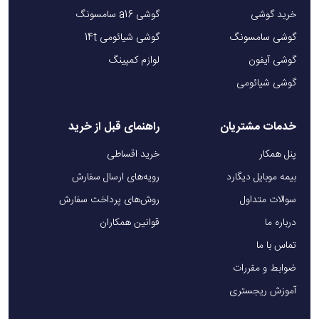
خرید گوشی
گوشی a16 سامسونگ
گوشی سامسونگ
گوشی شیائومی 14t
گوشی آیفون
لوازم کمپینگ
گوشی شیائومی
خدمات مشتریان
راهنمای قبل از خرید
پنل همکار
خرید اقساطی
بیمه موبایل دیگارد
رویه‌های ارسال سفارش
سوالات متداول
روش‌های پرداخت سفارش
درباره ما
قوانین همکاران
تماس با ما
ضوابط و مقررات
آموزش ریجستری