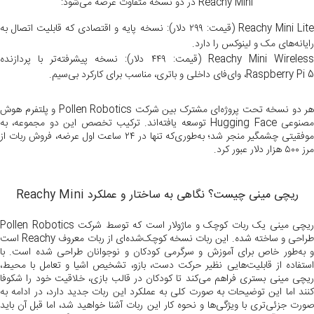
Reachy Mini در دو نسخه متفاوت عرضه می‌شود:
Reachy Mini Lite (قیمت: ۲۹۹ دلار): نسخه پایه و اقتصادی که قابلیت اتصال به
رایانه‌های مک و لینوکس را دارد.
Reachy Mini Wireless (قیمت: ۴۴۹ دلار): نسخه پیشرفته‌تر با پردازنده
Raspberry Pi 5، وای‌فای داخلی و باتری، مناسب برای کارکرد بی‌سیم.
هر دو نسخه تحت پروژه‌ای مشترک بین شرکت Pollen Robotics و پلتفرم هوش
مصنوعی Hugging Face توسعه یافته‌اند. ترکیب تخصص این دو مجموعه، به
موفقیتی چشمگیر منجر شد؛ به‌طوری‌که تنها در ۲۴ ساعت اول عرضه، فروش ربات از
مرز ۵۰۰ هزار دلار عبور کرد.
ریچی مینی چیست؟ نگاهی به ساختار و عملکرد Reachy Mini
ریچی مینی یک ربات کوچک و ماژولار است که توسط شرکت Pollen Robotics
طراحی و ساخته شده. این ربات نسخه کوچک‌شده‌ای از ربات معروف Reachy است
و به‌طور خاص برای آموزش و سرگرمی کودکان و نوجوانان طراحی شده است. با
استفاده از قابلیت‌هایی نظیر حرکت دست، بازو، تشخیص اشیا و تعامل با محیط،
ریچی مینی بستری فراهم می‌کند تا کودکان در قالب بازی، خلاقیت خود را شکوفا
کنند اما این توضیحات به صورت کلی به عملکرد این ربات جدید دارد، در ادامه به
صورت جزئی‌تری با ویژگی‌ها و نحوه کار این ربات آشنا خواهید شد، اما قبل آن باید