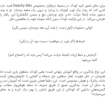
برای مثال، تصور کنید کودک در محیط نرم‌افزار مخصوص Reachy Mini قصد دارد
کاری کند که ربات یک توپ کوچک را بردارد و درون یک جعبه بیندازد. او با چند
دستور ساده (مثلاً حرکت دادن بازو، چرخش مچ و بستن انگشتان) این رفتار را
طراحی می‌کند. در این فرآیند، کودک بدون آنکه متوجه شود، با مفاهیمی مثل:
-توالی دستورات (اول دست را بلند کن، بعد بچرخان، سپس بگیر)
-شرط‌ها (اگر توپ در موقعیت درست بود، آن را بگیر)
-آزمایش و خطا (ربات اشتباه حرکت می‌کند؟ پس باید کد را اصلاح کنم)
آشنا می‌شود.
این نوع یادگیری در واقع آموزش پنهانی است؛ یعنی کودک مشغول بازی است، اما
هم‌زمان در حال تقویت تفکر منطقی، حل مسئله و آشنایی با تکنولوژی‌های آینده
مانند رباتیک و هوش مصنوعی است. این دقیقاً همان چیزی است که آموزش مدرن
به دنبال آن است: یادگیری عمیق از طریق تجربه، نه حفظ طوطی‌وار مطالب و
گنجینه‌های دانشی که کودکان از این طریق دانش را بهتر درک کرده و به خاطر
می‌سپارند!