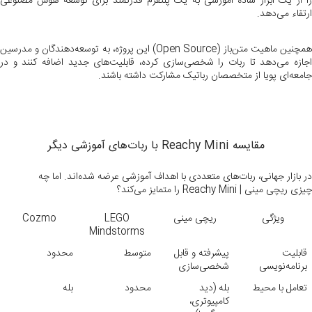
را از یک ابزار ساده آموزشی به یک پلتفرم قدرتمند برای توسعه هوش مصنوعی
ارتقاء می‌دهد.
همچنین ماهیت متن‌باز (Open Source) این پروژه، به توسعه‌دهندگان و مدرسین
اجازه می‌دهد تا ربات را شخصی‌سازی کرده، قابلیت‌های جدید اضافه کنند و در
جامعه‌ای پویا از متخصصان رباتیک مشارکت داشته باشند.
مقایسه Reachy Mini با ربات‌های آموزشی دیگر
در بازار جهانی، ربات‌های متعددی با اهداف آموزشی عرضه شده‌اند. اما چه
چیزی ریچی مینی | Reachy Mini را متمایز می‌کند؟
ویژگی
ریچی مینی
LEGO
Cozmo
Mindstorms
قابلیت
پیشرفته و قابل
متوسط
محدود
برنامه‌نویسی
شخصی‌سازی
تعامل با محیط
بله (دید
محدود
بله
کامپیوتری،