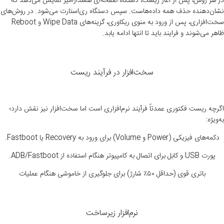
در هر روش، پس از آغاز ریست، دستگاه صفحه‌ای هشدارآمیز نمایش می‌دهد که
نشان‌دهنده حذف همه داده‌هاست. سپس دستگاه ری‌استارت می‌شود. در روش‌های
سخت‌افزاری، پس از ورود به منوی ریکاوری، گزینه‌های Wipe Data و Reboot
ظاهر می‌شوند و فرایند باید تا انتها ادامه یابد.
سخت‌افزار در فرآیند ریست
اگرچه ریست فکتوری عمدتاً فرآیند نرم‌افزاری است اما سخت‌افزار نیز نقش دارد؛
به‌ویژه:
دکمه‌های فیزیکی
(Power
و
Volume)
برای ورود به
Recovery
یا
Fastboot.
پورت
USB
و کابل برای اتصال به کامپیوتر هنگام استفاده از
ADB/Fastboot.
باتری قوی (حداقل
۵۰٪
شارژ) برای جلوگیری از خاموشی هنگام عملیات
نرم‌افزار زیرساخت