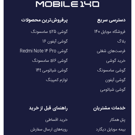
دسترسی سریع
پرفروش‌ترین محصولات
فروشگاه موبایل 140
گوشی s25 سامسونگ
بلاگ
گوشی آیفون 16
فرصت‌های شغلی
گوشی Redmi Note 14 Pro
خرید گوشی
گوشی a16 سامسونگ
گوشی سامسونگ
گوشی شیائومی 14t
گوشی آیفون
لوازم کمپینگ
گوشی شیائومی
خدمات مشتریان
راهنمای قبل از خرید
پنل همکار
خرید اقساطی
بیمه موبایل دیگارد
رویه‌های ارسال سفارش