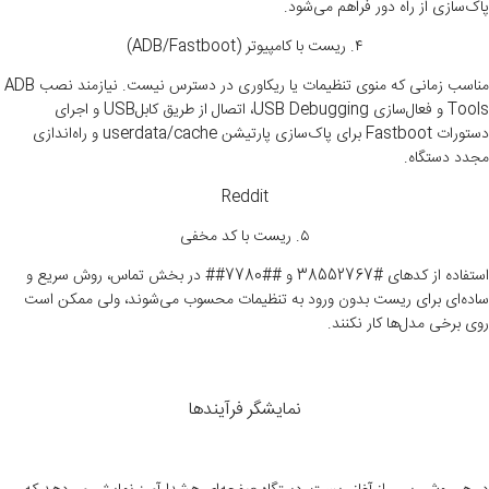
پاک‌سازی از راه دور فراهم می‌شود
.
۴
.
ریست با کامپیوتر
(ADB/Fastboot)
مناسب زمانی که منوی تنظیمات یا ریکاوری در دسترس نیست. نیازمند نصب
ADB
Tools
و فعال‌سازی
USB Debugging
، اتصال از طریق کابل
USB
و اجرای
دستورات
Fastboot
برای پاک‌سازی پارتیشن
userdata/cache
و راه‌اندازی
مجدد دستگاه.
Reddit
۵
.
ریست با کد مخفی
استفاده از کدهای #38552767 و ##7780## در بخش تماس، روش سریع و
ساده‌ای برای ریست بدون ورود به تنظیمات محسوب می‌شوند، ولی ممکن است
روی برخی مدل‌ها کار نکنند.
نمایشگر فرآیندها