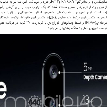
مگاپیکسل و از دیافراگمF/1.8،F/2.2 وF/2.2برخوردار می‌باشد. این سه لنز به ترتیب
از نوع واید، اولتراواید و عمقی ساخته شده که یک ترکیب خوب را برای گوشی رقم
زده است. این دوربین با قابلیت‌هایی همچون امکان عکسبرداری با زاویه دید
گسترده، عکسبرداری پرتره( لایو فوکوس)،HDR، عکسبرداری پانوراما، فوکوس خودکار
مرحله‌ای(PDAF) و ضبط ویدئوهای فول‌اچ‌دی با فریم‌ریت 30 فریم در هرثانیه هم
توسط دوربین اصلی دستگاه پشتیبانی می‌شود.