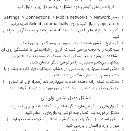
اگر با آنتن‌دهی گوشی خود مشکل دارید مراحل زیر را دنبال کنید.
مسیر
Network
->
Mobile networks
->
Connections
->
Settings
operators
را دنبال کنید و روی
Select automatically
ضربه بزنید.
یکبار حالت هواپیما را فعال کنید، چند ثانیه صبر کنید و مجددا آن را غیرفعال
کنید.
اگر خارج از کشور هستید، حتما سرویس رومینگ را روشن کنید.
سیم‌کارت را به دقت بررسی کنید که آثاری از خراشیدگی یا شکستگی روی آن
مشاهده می‌شود یا خیر. ممکن است سیم‌کارت سوخته باشد. همچنین
پیشنهاد می‌کنیم سیم‌کارت را در گوشی دیگر امتحان کنید.
ممکن است سیم‌کارت به درستی در خشاب سیم‌کارت قرار نگرفته باشد و یا
خشاب سیم‌کارت دچار مشکلاتی شده باشد.
مشکلات شبکه ارائه دهنده خدمات سیم‌کارت شما (همراه اول، ایرانسل و …)
نیز یکی دیگر از احتمالاتی است که در این مورد باید در نظر گرفته شود.
مشکل وصل نشدن وای‌فای
اگر وای‌فای را با گوشی‌های دیگر به اشتراک گذاشته‌اید و برای اتصال به
مشکل برخورده‌اید، اتصال چند گوشی به وای‌فای را قطع کنید.
ممکن است رمز WiFi را بر روی گوشی اشتباه وارد کرده باشید، دوباره رمز
عبور را وارد و اتصال را بررسی کنید.