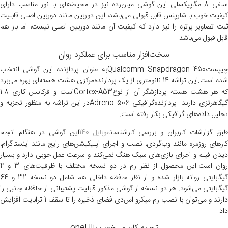
سلفی 8 مگاپیکسلی این گوشی میان‌رده نیز در محیط‌های با نور مناسب دارای
کیفیت خوب با شارپنس قابل قبولی می‌باشد، این دوربین مانند دوربین اصلی قابلیت
ثبت تصاویر پرتره را نیز دارد که کیفیت آن مانند دوربین اصلی نیست، اما باز هم
قابل قبول می‌باشد.
سخت‌افزار مناسب برای عملکرد روان
چیپستQualcomm Snapdragon 450به عنوان پردازنده این گوشی انتخاب
شده است.این تراشه 14 نانومتری از یک پردازنده‌مرکزی هشت هسته‌ای بهره می‌برد
که هر هشت هسته‌ پردازشگر آن از نوعCortex-A53است و فرکانس کاری 1.8
گیگاهرتزی دارند. پردازنده‌گرافیکی Adreno 506در این تراشه به منظور تجزیه و
تحلیل داده‌های گرافیکی بکار رفته است.
بق گزارشات کاربران و بررسی کارشناسان
موبایل 140
این گوشی در هنگام انجام
کارهای روزمره مانند وب‌گردی، نصب و اجرای اپلیکیشن‌های رایج مانند اینستاگرام،
دیدن فیلم و اجرای بازی‌های سبک هنگ نمی‌کند و سرعت عمل خوبی دارد و بسیار
روان است.این محصول از نظر رم در دو نسخه مختلف با ظرفیت‌های 3 و 4
گیگابایتی روانه بازار شده و از نظر حافظه داخلی هم شامل دو نسخه 32 و 64
گیگابایتی می‌شود. هر دو نسخه از گوشی مذکور قابلیت پشتیبانی از حافظه جانبی را
دارند و می‌توان با نصب رم میکرو اس‌دی فضای ذخیره را تا سقف 1 ترابایت افزایش
داد.