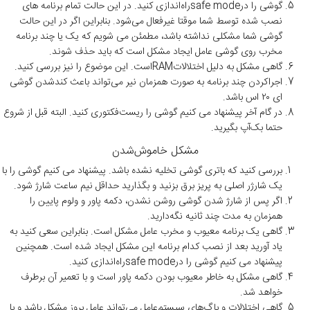
گوشی را درsafe modeراه‌اندازی کنید. در این حالت تمام برنامه های
نصب شده توسط شما موقتا غیرفعال می‌شود. بنابراین اگر در این حالت
گوشی شما مشکلی نداشته باشد، مطمئن می شویم که یک یا چند برنامه
مخرب روی گوشی عامل ایجاد مشکل است که باید حذف شوند.
گاهی مشکل به دلیل اختلالاتRAMاست. این موضوع را نیز بررسی کنید.
اجراکردن چند برنامه به صورت همزمان نیر می‌تواند باعث کندشدن گوشی
ای ۲۰ اس باشد.
در گام آخر پیشنهاد می کنیم گوشی را ریست‌فکتوری کنید. البته قبل از شروع
حتما بک‌آپ بگیرید.
مشکل خاموش‌شدن
بررسی کنید که باتری گوشی تخلیه نشده باشد. پیشنهاد می کنیم گوشی را با
یک شارژر اصلی به پریز برق بزنید و بگذارید حداقل نیم ساعت شارژ شود.
اگر پس از شارژ شدن گوشی روشن نشدن، دکمه پاور و ولوم پایین را
همزمان به مدت چند ثانیه نگه‌دارید.
گاهی یک برنامه معیوب و مخرب عامل مشکل است. بنابراین سعی کنید به
یاد آورید بعد از نصب کدام برنامه این مشکل ایجاد شده است. همچنین
پیشنهاد می کنیم گوشی را درsafe modeراه‌اندازی کنید.
گاهی مشکل به خاطر معیوب بودن دکمه پاور است و با تعمیر آن برطرف
خواهد شد.
گاهی اختلالات و باگ‌های سیستم‌عامل می‌تواند عامل بروز مشکل باشد و با