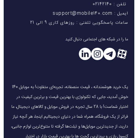
تلفن : 02142140
ایمیل : support@mobile140.com
ساعات پاسخگویی تلفنی : روزهای کاری 9 الی 21
ما را در شبکه های اجتماعی دنبال کنید
یک خرید هوشمندانه ، قیمت منصفانه، تجربه‌ای متفاوت! به موبایل 140
خوش آمدید، جایی که تکنولوژی با بهترین قیمت و برترین کیفیت در
اختیار شماست! با 28 سال تجربه در فروش موبایل و کالاهای دیجیتال، ما
فراتر از یک فروشگاه، همراه شما در دنیای دیجیتالیم.اینجا، هر آنچه نیاز
دارید، از جدیدترین موبایل‌ها و تبلت‌ها گرفته تا متنوع‌ترین لوازم جانبی،
کنسول بازی و بروزترین گجت ها با بهترین قیمت بازار در اختیار