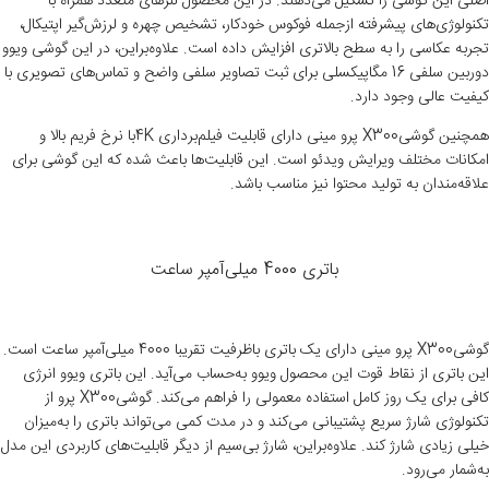
اصلی این گوشی را تشکیل می‌دهند. در این محصول لنزهای متعدد همراه با
تکنولوژی‌های پیشرفته ازجمله فوکوس خودکار، تشخیص چهره و لرزش‌گیر اپتیکال،
تجربه عکاسی را به سطح بالاتری افزایش داده است. علاوه‌براین، در این گوشی ویوو
دوربین سلفی 16 مگاپیکسلی برای ثبت تصاویر سلفی واضح و تماس‌های تصویری با
کیفیت عالی وجود دارد.
همچنین گوشی
X300
پرو مینی دارای قابلیت فیلم‌برداری
4K
با نرخ فریم بالا و
امکانات مختلف ویرایش ویدئو است. این قابلیت‌ها باعث شده که این گوشی برای
علاقه‌مندان به تولید محتوا نیز مناسب باشد.
باتری 4000 میلی‌آمپر ساعت
گوشیX300 پرو مینی دارای یک باتری باظرفیت تقریبا 4000 میلی‌آمپر ساعت است.
این باتری از نقاط قوت این محصول ویوو به‌حساب می‌آید. این باتری ویوو انرژی
کافی برای یک روز کامل استفاده معمولی را فراهم می‌کند. گوشیX300 پرو از
تکنولوژی شارژ سریع پشتیبانی می‌کند و در مدت کمی می‌تواند باتری را به‌میزان
خیلی زیادی شارژ کند. علاوه‌براین، شارژ بی‌سیم از دیگر قابلیت‌های کاربردی این مدل
به‌شمار می‌رود.