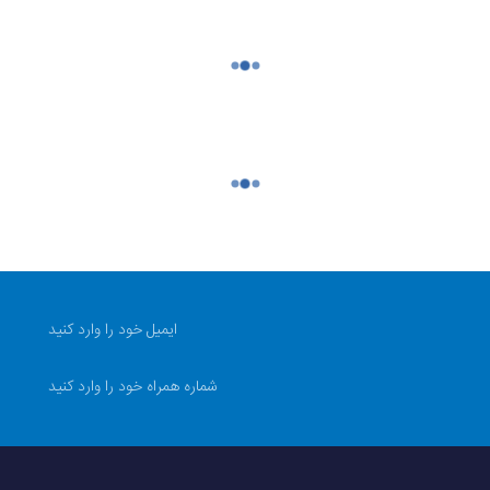
1000 وات
مخلوط کن تک‌کاربره
فولاد ضدزنگ
هشت سرعته
پلاستیک
شیشه