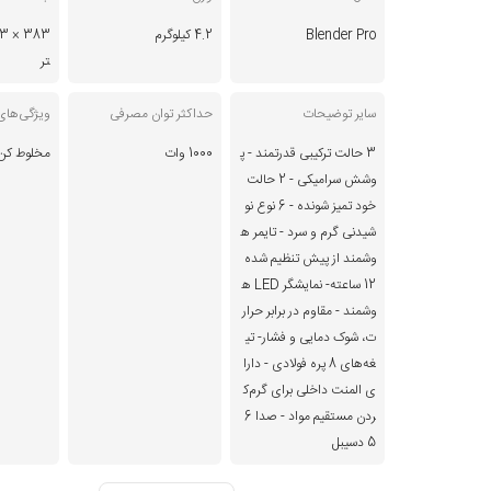
Blender Pro
4.2 کیلوگرم
تر
سایر توضیحات
حداکثر توان مصرفی
ویژگی‌های
3 حالت ترکیبی قدرتمند - پ
1000 وات
مخلوط کن 
وشش سرامیکی - 2 حالت
خود تمیز شونده - 6 نوع نو
شیدنی گرم و سرد - تایمر ه
وشمند از پیش تنظیم شده
12 ساعته- نمایشگر LED ه
وشمند - مقاوم در برابر حرار
ت، شوک دمایی و فشار- تی
غه‌های 8 پره فولادی - دارا
ی المنت داخلی برای گرم‌ک
ردن مستقیم مواد - صدا 6
5 دسیبل