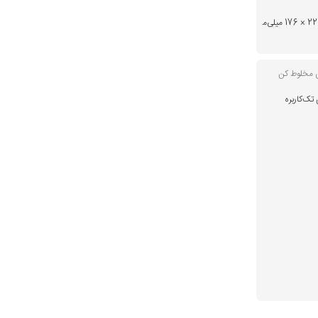
383 × 223 × 176 میلی‌م
 مخلوط کن
تک‌کاربره