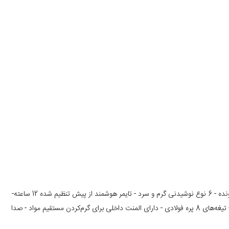
3 حالت ترکیبی قدرتمند - پوشش سرامیکی - 2 حالت خود تمیز شونده - 6 نوع نوشیدنی گرم و سرد - تایمر هوشمند از پیش تنظیم شده 12 ساعته-
نمایشگر LED هوشمند - مقاوم در برابر حرارت، شوک دمایی و فشار- تیغه‌های 8 پره فولادی - دارای المنت داخلی برای گرم‌کردن مستقیم مواد - صدا