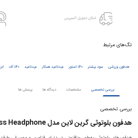
امکان تحویل اکسپرس
تگ‌های‌ مرتبط
هدفون ورزشی
سود بیشتر
140 استور
عیدتاعید همکار
عیدتاعید
140 آف
ابز
بررسی تخصصی
مشخصات
دیدگاه ها
پرسش ها
بررسی تخصصی
هدفون بلوتوثی گرین لاین مدل Green Lion Santiago Wireless Headphone
هدفون‌های بلوتوثی به‌طور روزافزونی در دنیای فناوری و موسیقی طرفدار