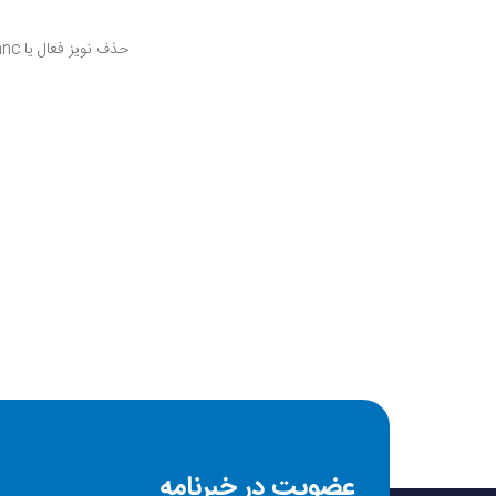
حذف نویز فعال یا anc
وزن
نشانگر LED
نوع گوشی
میکروفون
قطر درایور
عضویت در خبرنامه
قابلیت کنترل صدا و م