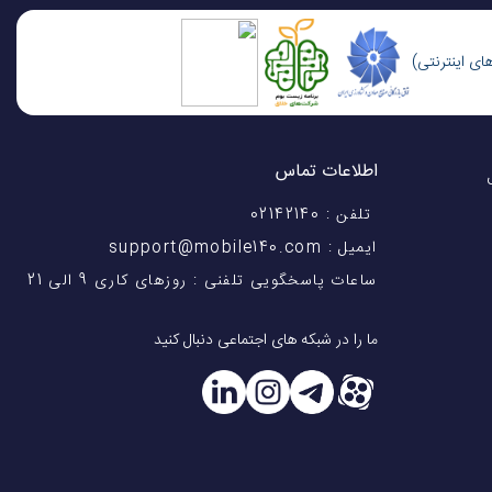
ر پخش صدا،
ران تجربه‌ای
اطلاعات تماس
اختیار شماست! با 28 سال
ید، که این برای بسیاری از کاربران
تلفن : 02142140
ایمیل : support@mobile140.com
ساعات پاسخگویی تلفنی : روزهای کاری 9 الی 21
رژ نداشته
ما را در شبکه های اجتماعی دنبال کنید
ت اتصال همزمان
ENC (Environment) مجهز است. این دو فناوری به کاربران
های محیطی، تجربه شنوایی