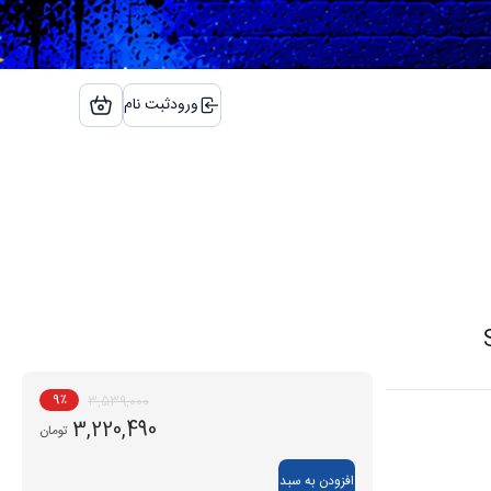
ورود
ثبت نام
9
٪
3,539,000
3,220,490
تومان
افزودن به سبد