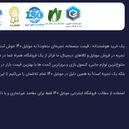
2. کیفیت صدای بی‌نظیر
عمر باتری در حالت 
موسیقی
یکی از ویژگی‌های برجسته این هدفون، کیفیت صدای آن است.
هدفون
توانایی ارائه صدای واضح و با کیفیت بسیار بالا را دارد. این هدفون ت
زمان مورد نیاز برای شا
مشابه به کنسرت واقعی داشته باشند.
3. عمر باتری عالی
دکمه‌ های روی دستگاه
تجربه در فروش موبایل و کالاهای دیجیتال، ما فراتر از یک فروشگاه، همراه شما در دنی
بسیار جذاب است.
متنوع‌ترین لوازم جانبی، کنسول بازی و بروزترین گجت ها با بهترین قیمت بازار
پاسخ فرکانسی
بلکه یک تجربه است! به همین دلیل در موبایل 140 تمام تلاشمان را می‌کنیم تا این تجربه را سریع، آسان و کاملاً رضایت‌بخش کنیم.
فناوری‌های پیشرفته‌ای که در این مدل به‌کار رفته‌اند، کمک می‌کنند تا 
باشند.
فرکانس بلوتوث
استفاده از مطالب فروشگاه اینترنتی موبایل 140 فقط برای مقاصد غیرتجاری و با ذکر منبع بلامانع است.
4. فناوری ANC و ENC
سایر مشخصات فنی