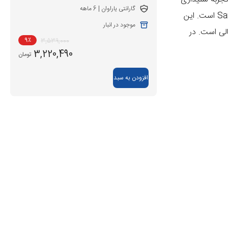
گارانتی یاراوان | 6 ماهه
است. این
موجود در انبار
الی است. در
9
٪
3,539,000
3,220,490
تومان
افزودن به سبد