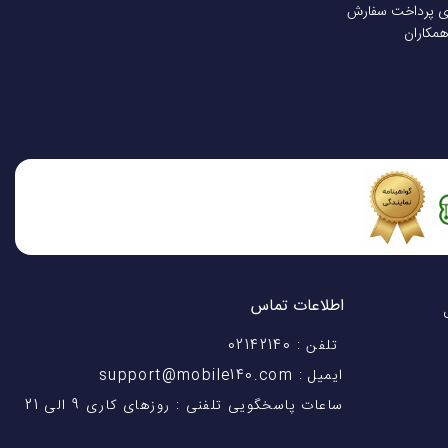
ی پرداخت سفارش
همکاران
اطلاعات تماس
اختیار شماست! با 28 سال
تلفن : 02142140
ایمیل : support@mobile140.com
ساعات پاسخگویی تلفنی : روزهای کاری 9 الی 21