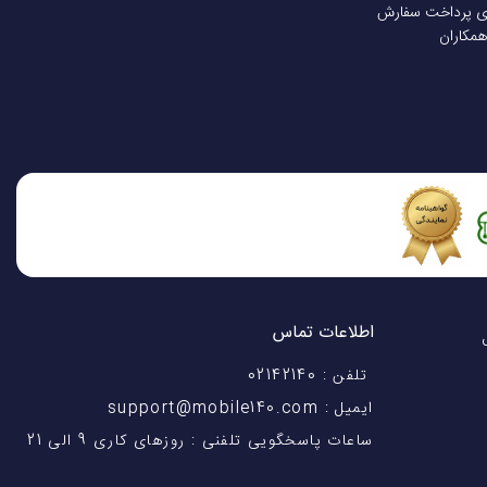
ی پرداخت سفارش
همکاران
اطلاعات تماس
اختیار شماست! با 28 سال
تلفن : 02142140
ایمیل : support@mobile140.com
ساعات پاسخگویی تلفنی : روزهای کاری 9 الی 21