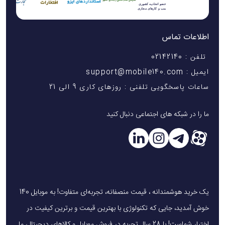
اطلاعات تماس
تلفن : 02142140
ایمیل : support@mobile140.com
ساعات پاسخگویی تلفنی : روزهای کاری 9 الی 21
ما را در شبکه های اجتماعی دنبال کنید
یک خرید هوشمندانه ، قیمت منصفانه، تجربه‌ای متفاوت! به موبایل 140
خوش آمدید، جایی که تکنولوژی با بهترین قیمت و برترین کیفیت در
اختیار شماست! با 28 سال تجربه در فروش موبایل و کالاهای دیجیتال، ما