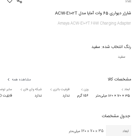
آمایا
شارژر دیواری 65 وات آمایا مدل ACW-E102T
Amaya ACW-E102T 65W Charging Adapter
رنگ
انتخاب شده:
سفید
سفید
مشخصات کالا
مشاهده همه
ابعاد
وزن
ظرفیت باتری
شبکه وای فای
سایر توض
35 × 70 × 120 میلی‌متر
۱۵۶ گرم
ندارد
ندارد
قابلیت PD | فناوری GaN
جدول مشخصات
ابعاد
35 × 70 × 120 میلی‌متر