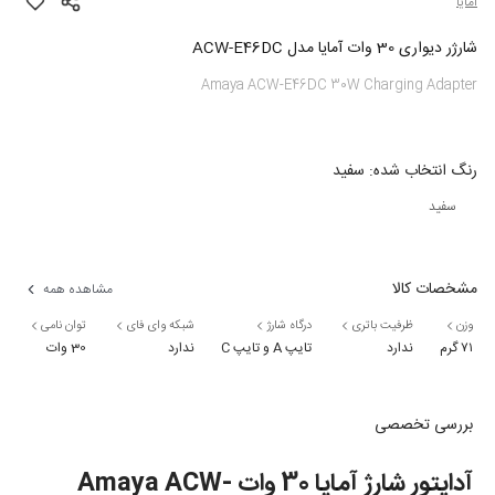
آمایا
شارژر دیواری 30 وات آمایا مدل ACW-E46DC
Amaya ACW-E46DC 30W Charging Adapter
رنگ
انتخاب شده:
سفید
سفید
مشخصات کالا
مشاهده همه
وزن
ظرفیت باتری
درگاه شارژ
شبکه وای فای
توان نامی
۷۱ گرم
ندارد
تایپ A و تایپ C
ندارد
30 وات
بررسی تخصصی
آداپتور شارژ آمایا 30 وات Amaya ACW-