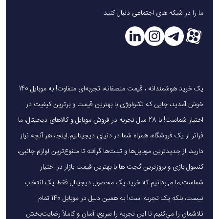
ما را در شبکه های اجتماعی دنبال کنید
1. آیا آداپتور آمایا 30 وات ACW-E46DC از فناوری شارژ
سریع پشتیبانی می‌کند؟
بله، این آداپتور با توان خروجی 30 وات، شارژ سریع و پایدار
را برای انواع گوشی‌ها، تبلت‌ها و دیگر دستگاه‌های سازگار
فراهم می‌کند.
یک خرید هوشمندانه ، قیمت منصفانه، تجربه‌ای متفاوت! به موبایل 140
2. چه دستگاه‌هایی را می‌توان با آداپتور آمایا ACW-
خوش آمدید، جایی که تکنولوژی با بهترین قیمت و برترین کیفیت در
E46DC شارژ کرد؟
اختیار شماست! با 28 سال تجربه در فروش موبایل و کالاهای دیجیتال، ما
دستگاه‌های مجهز به درگاه USB-C یا USB-A مانند
فراتر از یک فروشگاه، همراه شما در دنیای دیجیتالیم.اینجا، هر آنچه نیاز
دارید، از جدیدترین موبایل‌ها و تبلت‌ها گرفته تا متنوع‌ترین لوازم جانبی،
گوشی‌های هوشمند، تبلت، پاوربانک، هندزفری و سایر
کنسول بازی و بروزترین گجت ها با بهترین قیمت بازار در اختیار
گجت‌های سازگار..
شماست.ما می‌دانیم که خرید یک محصول دیجیتال فقط یک انتخاب
3. ایمنی آداپتور شارژ آمایا مدل ACW-E46DC چطور
نیست، بلکه یک تجربه است! به همین دلیل در موبایل 140 تمام
تضمین می‌شود؟
تلاشمان را می‌کنیم تا این تجربه را سریع، آسان و کاملاً رضایت‌بخش