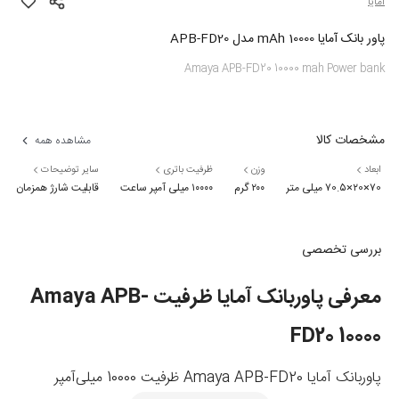
آمایا
پاور بانک آمایا 10000 mAh مدل APB-FD20
Amaya APB-FD20 10000 mah Power bank
مشخصات کالا
مشاهده همه
ابعاد
وزن
ظرفیت باتری
سایر توضیحات
۷0×۲0×۷0.۵ میلی متر
۲۰۰ گرم
۱۰۰۰۰ میلی آمپر ساعت
قابلیت شارژ همزمان
بررسی تخصصی
معرفی پاوربانک آمایا ظرفیت Amaya APB-
FD20 10000
پاوربانک آمایا Amaya APB-FD20 ظرفیت 10000 میلی‌آمپر