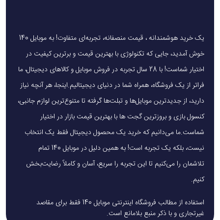
دارد.
قابلیت شارژ همزمان:
پاوربانک آمایا APB-FD20 با داشتن دو درگاه خروجی
یک خرید هوشمندانه ، قیمت منصفانه، تجربه‌ای متفاوت! به موبایل 140
USB-A و Type-C، امکان شارژ همزمان دو دستگاه را فراهم می‌کند.
خوش آمدید، جایی که تکنولوژی با بهترین قیمت و برترین کیفیت در
ارزش خرید پاوربانک آمایا APB-FD20
اختیار شماست! با 28 سال تجربه در فروش موبایل و کالاهای دیجیتال، ما
اگر به‌دنبال یک پاوربانک خوش‌ساخت، سبک و مجهز به
فراتر از یک فروشگاه، همراه شما در دنیای دیجیتالیم.اینجا، هر آنچه نیاز
شارژ سریع هستید،
APB-FD20
می‌تواند انتخابی مطمئن
دارید، از جدیدترین موبایل‌ها و تبلت‌ها گرفته تا متنوع‌ترین لوازم جانبی،
برای شما باشد. پیشنهاد می‌کنیم پیش از خرید، به
فروشگاه
کنسول بازی و بروزترین گجت ها با بهترین قیمت بازار در اختیار
معتبرموبایل 140
سر بزنید و مشخصات این محصول را با
شماست.ما می‌دانیم که خرید یک محصول دیجیتال فقط یک انتخاب
نیست، بلکه یک تجربه است! به همین دلیل در موبایل 140 تمام
نیازهای روزمره‌تان مقایسه کنید. با داشتن یک پاوربانک
تلاشمان را می‌کنیم تا این تجربه را سریع، آسان و کاملاً رضایت‌بخش
مناسب دیگر نگران خاموش شدن گوشی‌تان در مسیر سفر یا
کنیم.
ساعات کاری نخواهید بود.
استفاده از مطالب فروشگاه اینترنتی موبایل 140 فقط برای مقاصد
سوال متداول
غیرتجاری و با ذکر منبع بلامانع است.