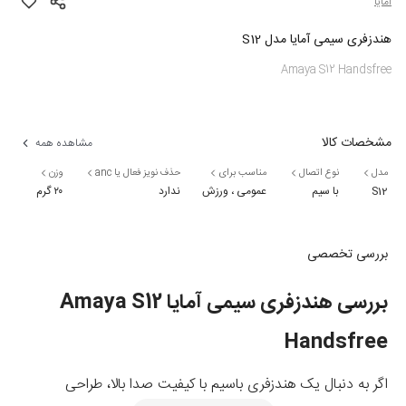
آمایا
هندزفری سیمی آمایا مدل S12
Amaya S12 Handsfree
مشخصات کالا
مشاهده همه
مدل
نوع اتصال
مناسب برای
حذف نویز فعال یا anc
وزن
S12
با سیم
عمومی ، ورزش
ندارد
۲۰ گرم
بررسی تخصصی
بررسی هندزفری سیمی آمایا Amaya S12
Handsfree
اگر به دنبال یک هندزفری باسیم با کیفیت صدا بالا، طراحی