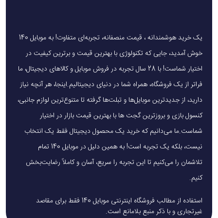
از طرفی، وجود میکروفون داخلی مجهز به فناوری ENC باعث
می‌شود مکالمه حتی در محیط‌های شلوغ نیز شفاف و واضح
منتقل شود. همین قابلیت باعث شده که این محصول انتخابی
یک خرید هوشمندانه ، قیمت منصفانه، تجربه‌ای متفاوت! به موبایل 140
مناسب برای جلسات آنلاین و کلاس‌های آموزشی مجازی باشد،
خوش آمدید، جایی که تکنولوژی با بهترین قیمت و برترین کیفیت در
جایی که کیفیت صدا نقش مهمی در درک بهتر مطالب دارد.
اختیار شماست! با 28 سال تجربه در فروش موبایل و کالاهای دیجیتال، ما
علاوه بر این، قیمت مناسب بودن این هندزفری باعث شده گزینه‌ای
فراتر از یک فروشگاه، همراه شما در دنیای دیجیتالیم.اینجا، هر آنچه نیاز
عالی برای دانشجویان و کارمندان باشد؛ کسانی که می‌خواهند با
دارید، از جدیدترین موبایل‌ها و تبلت‌ها گرفته تا متنوع‌ترین لوازم جانبی،
هزینه‌ای مناسب، محصولی باکیفیت در اختیار داشته باشند.
کنسول بازی و بروزترین گجت ها با بهترین قیمت بازار در اختیار
شماست.ما می‌دانیم که خرید یک محصول دیجیتال فقط یک انتخاب
همچنین نباید از کاربرد آن در دنیای گیمینگ غافل شد. گیمرها
نیست، بلکه یک تجربه است! به همین دلیل در موبایل 140 تمام
معمولاً به هندزفری‌هایی نیاز دارند که تاخیر بسیار کمی در انتقال
تلاشمان را می‌کنیم تا این تجربه را سریع، آسان و کاملاً رضایت‌بخش
صدا داشته باشند.
مدل S12
به دلیل اتصال باسیم، این نیاز را
کنیم.
به‌خوبی برطرف کرده و تجربه‌ی بازی را روان‌تر و واقعی‌تر می‌کند.
استفاده از مطالب فروشگاه اینترنتی موبایل 140 فقط برای مقاصد
برای خریداری این محصول بهتر است از سایت های معتبر
غیرتجاری و با ذکر منبع بلامانع است.