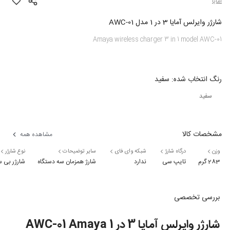
آمایا
شارژر وایرلس آمایا 3 در 1 مدل AWC-01
Amaya wireless charger 3 in 1 model AWC-01
رنگ
انتخاب شده:
سفید
سفید
مشخصات کالا
مشاهده همه
وزن
درگاه شارژ
شبکه وای فای
سایر توضیحات
نوع شارژر
283 گرم
تایپ سی
ندارد
شارژ همزمان سه دستگاه
شارژر بی س
بررسی تخصصی
شارژر وایرلس آمایا 3 در 1 AWC-01 Amaya