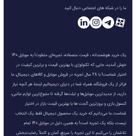
حرارت، جریان اضافی و ولتاژ غیر استاندارد است و از سلامت باتری
ما را در شبکه های اجتماعی دنبال کنید
دستگاه‌ها محافظت می‌کند.
5. چه تفاوتی بین شارژر وایرلس آمایا 3 در 1 با شارژرهای معمولی
وجود دارد؟
برخلاف شارژرهای معمولی، شارژر آمایا 3 در 1 مدل AWC-01
یک خرید هوشمندانه ، قیمت منصفانه، تجربه‌ای متفاوت! به موبایل 140
امکان شارژ همزمان چند دستگاه، طراحی زیبا، سیستم ایمنی کامل
خوش آمدید، جایی که تکنولوژی با بهترین قیمت و برترین کیفیت در
و سرعت بالاتر را ارائه می‌دهد.
اختیار شماست! با 28 سال تجربه در فروش موبایل و کالاهای دیجیتال، ما
فراتر از یک فروشگاه، همراه شما در دنیای دیجیتالیم.اینجا، هر آنچه نیاز
دارید، از جدیدترین موبایل‌ها و تبلت‌ها گرفته تا متنوع‌ترین لوازم جانبی،
کنسول بازی و بروزترین گجت ها با بهترین قیمت بازار در اختیار
شماست.ما می‌دانیم که خرید یک محصول دیجیتال فقط یک انتخاب
نیست، بلکه یک تجربه است! به همین دلیل در موبایل 140 تمام
تلاشمان را می‌کنیم تا این تجربه را سریع، آسان و کاملاً رضایت‌بخش