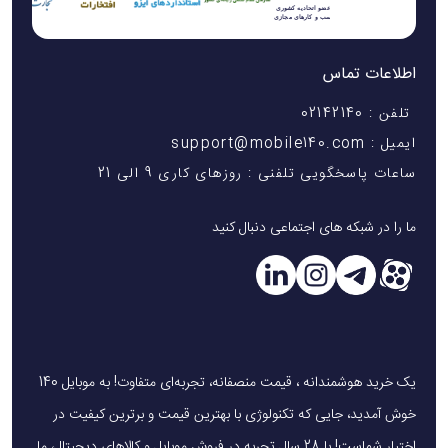
اطلاعات تماس
تلفن : 02142140
ایمیل : support@mobile140.com
ساعات پاسخگویی تلفنی : روزهای کاری 9 الی 21
ما را در شبکه های اجتماعی دنبال کنید
یک خرید هوشمندانه ، قیمت منصفانه، تجربه‌ای متفاوت! به موبایل 140
خوش آمدید، جایی که تکنولوژی با بهترین قیمت و برترین کیفیت در
اختیار شماست! با 28 سال تجربه در فروش موبایل و کالاهای دیجیتال، ما