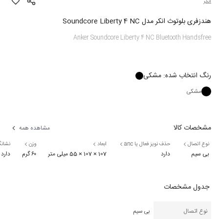
انکر
هندزفری بلوتوث انکر مدل Soundcore Liberty 4 NC
Anker Soundcore Liberty 4 NC Bluetooth Handsfree
رنگ
انتخاب شده:
مشکی
مشکی
مشخصات کالا
مشاهده همه
نوع اتصال
حذف نویز فعال یا anc
ابعاد
وزن
نشانگر 
بی سیم
دارد
107 × 107 × 55 میلی متر
۶۰ گرم
دارد
جدول مشخصات
نوع اتصال
بی سیم