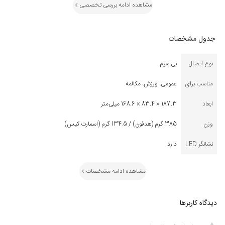
مشاهده ادامه بررسی تخصصی
دلار، در دسته محصولات پریمیوم قرار دارد و با رقبایی مانند Sony WH-1000XM5 و
Bose QuietComfort Ultra رقابت می‌کند. در ادامه، ویژگی‌ها، مزایا، معایب، کاربردها و
نکات مهم این محصول به‌طور جامع بررسی می‌شود.
جدول مشخصات
نوع اتصال
بی سیم
ویژگی‌های کلیدی هدفون بی‌سیم اپل مدل ایرپاد مکس 2024
طراحی لوکس و ارگونومیک:
مناسب برای
عمومی، ورزش، مکالمه
ایرپاد مکس 2024 با فریم آلومینیومی آنودایز شده و هدبند مشبک پارچه‌ای (knit mesh)
ابعاد
187.3 × 83.4 × 168.6 میلی‌متر
طراحی شده که وزن را به‌خوبی توزیع می‌کند. هر گوشی 192.4 گرم وزن دارد (کل هدفون
384.8 گرم) که سنگین‌تر از رقبا (مانند Sony WH-1000XM5 با 250 گرم) است. کاپ‌های
وزن
385 گرم (هدفون) / 134.5 گرم (اسمارت کیس)
گوشی با فوم حافظه‌دار آکوستیک طراحی شده‌اند که عایق صوتی عالی ایجاد می‌کنند.
مکانیزم اتصال گوشی‌ها به هدبند فشار را متعادل کرده و راحتی را افزایش می‌دهد. این
نشانگر LED
دارد
مدل در پنج رنگ جدید عرضه شده: نیمه‌شب (Midnight)، نور ستاره‌ای (Starlight)، آبی
(Blue)، بنفش (Purple) و نارنجی (Orange). کاپ‌های گوشی به‌صورت مغناطیسی قابل
مشاهده ادامه مشخصات
تعویض هستند و اپل کاپ‌های جداگانه را با قیمت 69 دلار عرضه می‌کند.
تراشه H1 (دو عدد، یکی در هر گوشی):
دیدگاه کاربرها
ایرپاد مکس از دو تراشه H1 اپل استفاده می‌کند که اتصال سریع، سوئیچ خودکار بین
دستگاه‌های اپل و پردازش صوتی پیشرفته را فراهم می‌کنند. برخلاف انتظار برخی کاربران،