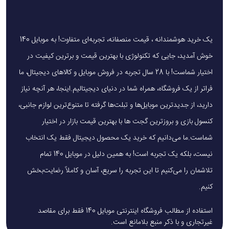
وزن بالا: با 384.8 گرم، سنگین‌تر از رقبا (مانند Sony WH-1000XM5 با 250 گرم)، که
ممکن است در استفاده طولانی خسته‌کننده باشد.
کیس هوشمند ضعیف: محافظت محدود در برابر ضربه و خراش و طراحی غیرمعمول.
یک خرید هوشمندانه ، قیمت منصفانه، تجربه‌ای متفاوت! به موبایل 140
خوش آمدید، جایی که تکنولوژی با بهترین قیمت و برترین کیفیت در
عدم پشتیبانی از صدای lossless بی‌سیم: به جز در اتصال با Apple Vision Pro، صدای
lossless فقط در حالت سیمی در دسترس است.
اختیار شماست! با 28 سال تجربه در فروش موبایل و کالاهای دیجیتال، ما
قیمت بالا: با 549 دلار، گران‌تر از Sony WH-1000XM5 (349 دلار) و Bose
فراتر از یک فروشگاه، همراه شما در دنیای دیجیتالیم.اینجا، هر آنچه نیاز
QuietComfort Ultra (429 دلار).
دارید، از جدیدترین موبایل‌ها و تبلت‌ها گرفته تا متنوع‌ترین لوازم جانبی،
عدم استفاده از تراشه H2: نسخه 2024 همچنان از تراشه H1 استفاده می‌کند، که برخی
کنسول بازی و بروزترین گجت ها با بهترین قیمت بازار در اختیار
ویژگی‌های جدید مانند Adaptive Audio را محدود می‌کند.
شماست.ما می‌دانیم که خرید یک محصول دیجیتال فقط یک انتخاب
نیست، بلکه یک تجربه است! به همین دلیل در موبایل 140 تمام
تلاشمان را می‌کنیم تا این تجربه را سریع، آسان و کاملاً رضایت‌بخش
کاربردها
کنیم.
موسیقی و سرگرمی: کیفیت صدای عالی و Spatial Audio برای موسیقی، فیلم و بازی.
تماس‌های تلفنی: میکروفون‌های Beamforming برای تماس‌های شفاف در محیط‌های
استفاده از مطالب فروشگاه اینترنتی موبایل 140 فقط برای مقاصد
شلوغ.
غیرتجاری و با ذکر منبع بلامانع است.