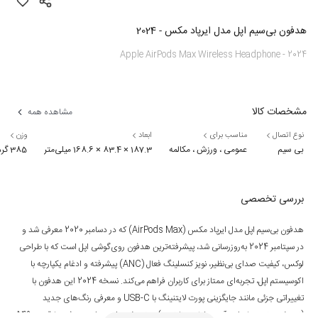
هدفون بی‌سیم اپل مدل ایرپاد مکس - 2024
Apple AirPods Max Wireless Headphone - 2024
مشخصات کالا
مشاهده همه
نوع اتصال
مناسب برای
ابعاد
وزن
بی سیم
عمومی ، ورزش ، مکالمه
187.3 × 83.4 × 168.6 میلی‌متر
385 گرم (هدفون) / 134.5 گرم (اسمارت کیس)
بررسی تخصصی
هدفون بی‌سیم اپل مدل ایرپاد مکس (AirPods Max) که در دسامبر 2020 معرفی شد و
در سپتامبر 2024 به‌روزرسانی شد، پیشرفته‌ترین هدفون روی‌گوشی اپل است که با طراحی
لوکس، کیفیت صدای بی‌نظیر، نویز کنسلینگ فعال (ANC) پیشرفته و ادغام یکپارچه با
اکوسیستم اپل، تجربه‌ای ممتاز برای کاربران فراهم می‌کند. نسخه 2024 این هدفون با
تغییراتی جزئی مانند جایگزینی پورت لایتنینگ با USB-C و معرفی رنگ‌های جدید
(نیمه‌شب، نور ستاره‌ای، آبی، بنفش و نارنجی) عرضه شده است. این هدفون با قیمت 549