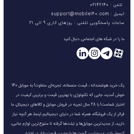
تلفن : 02142140
ایمیل : support@mobile140.com
ساعات پاسخگویی تلفنی : روزهای کاری 9 الی 21
ما را در شبکه های اجتماعی دنبال کنید
یک خرید هوشمندانه ، قیمت منصفانه، تجربه‌ای متفاوت! به موبایل 140
خوش آمدید، جایی که تکنولوژی با بهترین قیمت و برترین کیفیت در
اختیار شماست! با 28 سال تجربه در فروش موبایل و کالاهای دیجیتال، ما
فراتر از یک فروشگاه، همراه شما در دنیای دیجیتالیم.اینجا، هر آنچه نیاز
دارید، از جدیدترین موبایل‌ها و تبلت‌ها گرفته تا متنوع‌ترین لوازم جانبی،
کنسول بازی و بروزترین گجت ها با بهترین قیمت بازار در اختیار