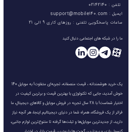
تلفن : 02142140
ایمیل : support@mobile140.com
ساعات پاسخگویی تلفنی : روزهای کاری 9 الی 21
ما را در شبکه های اجتماعی دنبال کنید
یک خرید هوشمندانه ، قیمت منصفانه، تجربه‌ای متفاوت! به موبایل 140
خوش آمدید، جایی که تکنولوژی با بهترین قیمت و برترین کیفیت در
اختیار شماست! با 28 سال تجربه در فروش موبایل و کالاهای دیجیتال، ما
فراتر از یک فروشگاه، همراه شما در دنیای دیجیتالیم.اینجا، هر آنچه نیاز
دارید، از جدیدترین موبایل‌ها و تبلت‌ها گرفته تا متنوع‌ترین لوازم جانبی،
کنسول بازی و بروزترین گجت ها با بهترین قیمت بازار در اختیار