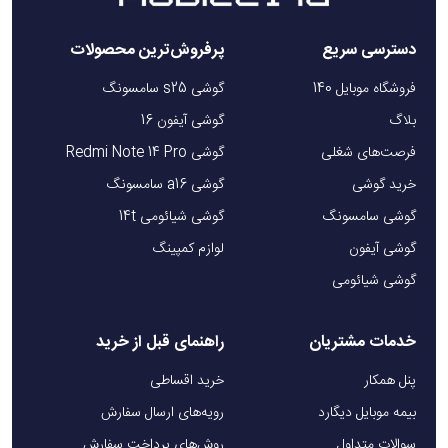
دسترسی سریع
پرفروش‌ترین محصولات
فروشگاه موبایل 140
گوشی s25 سامسونگ
بلاگ
گوشی آیفون 16
فرصت‌های شغلی
گوشی Redmi Note 14 Pro
خرید گوشی
گوشی a16 سامسونگ
گوشی سامسونگ
گوشی شیائومی 14t
گوشی آیفون
لوازم کمپینگ
گوشی شیائومی
خدمات مشتریان
راهنمای قبل از خرید
پنل همکار
خرید اقساطی
بیمه موبایل دیگارد
رویه‌های ارسال سفارش
سوالات متداول
روش‌های پرداخت سفارش