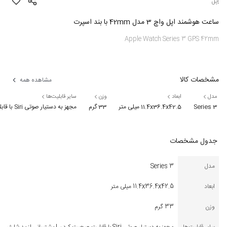
اپل
ساعت هوشمند اپل واچ 3 مدل 42mm با بند اسپرت
Apple Watch Series 3 GPS 42mm
مشخصات کالا
مشاهده همه
مدل
ابعاد
وزن
سایر قابلیت‌ها
Series 3
11.4x36.4x42.5 میلی متر
33 گرم
مجهز به دستیار صوتی Siri با قابلیت صحبت کردن | پشتیبانی از پد شارژر بی سیم (AirPower)
جدول مشخصات
مدل
Series 3
ابعاد
11.4x36.4x42.5 میلی متر
وزن
33 گرم