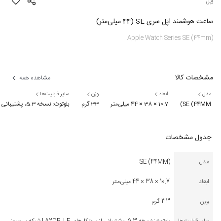
اپل
ساعت هوشمند اپل سری SE (44 میلی‌متر)
Apple Watch Series SE (44mm)
مشخصات کالا
مشاهده همه
مدل
ابعاد
وزن
سایر قابلیت‌ها
SE (44MM)
10.7 × 38 × 44 میلی‌متر
33 گرم
بلوتوث: نسخه 5.3، پشتیبانی از پروتکل‌های A2DP, LE | شبکه بی‌سیم: Wi-Fi 802.11 b/g/n، دو بانده
جدول مشخصات
مدل
SE (44MM)
ابعاد
10.7 × 38 × 44 میلی‌متر
وزن
33 گرم