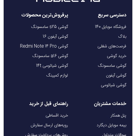
دسترسی سریع
پرفروش‌ترین محصولات
فروشگاه موبایل 140
گوشی s25 سامسونگ
بلاگ
گوشی آیفون 16
فرصت‌های شغلی
گوشی Redmi Note 14 Pro
خرید گوشی
گوشی a16 سامسونگ
گوشی سامسونگ
گوشی شیائومی 14t
گوشی آیفون
لوازم کمپینگ
گوشی شیائومی
خدمات مشتریان
راهنمای قبل از خرید
پنل همکار
خرید اقساطی
بیمه موبایل دیگارد
رویه‌های ارسال سفارش
سوالات متداول
روش‌های پرداخت سفارش