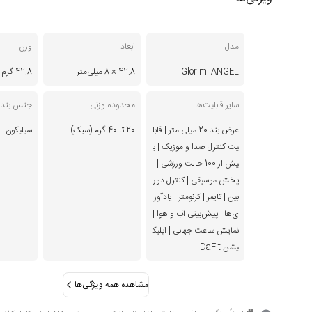
مدل
ابعاد
وزن
Glorimi ANGEL
42.8 × 8 میلی‌متر
42.8 گرم
سایر قابلیت‌ها
محدوده وزنی
جنس بند
عرض بند 20 میلی متر | قابل
20 تا 40 گرم (سبک)
سیلیکون
یت کنترل صدا و موزیک | ب
یش از 100 حالت ورزشی |
پخش موسیقی | کنترل دور
بین | تایمر | کرنومتر | یادآور
ی‌ها | پیش‌بینی آب و هوا |
نمایش ساعت جهانی | اپلیک
یشن DaFit
مشاهده همه ویژگی‌ها