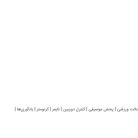
 بند 20 میلی متر | قابلیت کنترل صدا و موزیک | بیش از 100 حالت ورزشی | پخش موسیقی | کنترل دوربین | تایمر | کرنومتر | یادآوری‌ها |