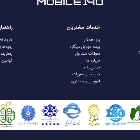
دارد
دارد
خدمات مشتریان
راهنما
پنل همکار
خرید ا
Super Retina AMOLED
بیمه موبایل دیگارد
رویه‌ها
سوالات متداول
روش‌ها
درباره ما
قوانین 
466 ×466 پیکسل
تماس با ما
ضوابط و مقررات
آموزش ریجستری
350 پیکسل بر اینچ
1200 نیت
دارد، نسخه 5.3