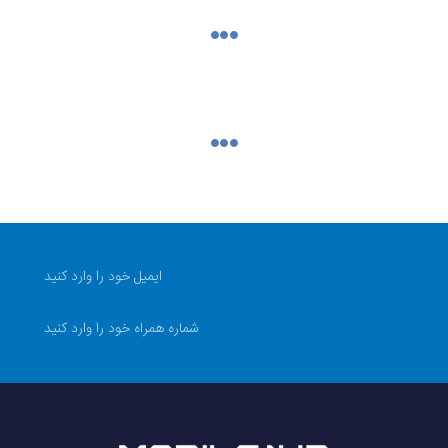
20 تا 40 گرم (سبک)
سیلیکون
گرد
فلز
پین بند
دارد، IP68
1.32 اینچ