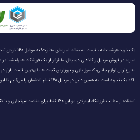
است. برای ورودی، از 
اقلام همراه
سرعت بالا شارژ کنید.
طراحی سبک و کم‌جا
جنس بدنه
با
ا
بعاد ۱۲۵ × ۶۲.۶ × ۱۱.۲ میلی‌متر 
یا کیف خود حمل کنید و در سفرهای طولانی یا استفاده روزمره همراه د
تجربه در فروش موبایل و کالاهای دیجیتال، ما فراتر از یک فروشگاه، همراه شما در دنی
کلاس وزنی
متنوع‌ترین لوازم جانبی، کنسول بازی و بروزترین گجت ها با بهترین قیمت بازار
باتری با ظرفیت بالا و عمر طولانی
بلکه یک تجربه است! به همین دلیل در موبایل 140 تمام تلاشمان را می‌کنیم تا این تجربه را سریع، آسان و کاملاً رضایت‌بخش کنیم.
محدوده ظرفیت
خود را شارژ کنید. این باتری علاوه بر داشتن ظرفیت بالا، دارای عمر طول
استفاده از مطالب فروشگاه اینترنتی موبایل 140 فقط برای مقاصد غیرتجاری و با ذکر منبع بلامانع است.
ولتاژ خروجی
شدت جریان خروجی
مزایای استفاده پاوربانک گلوریمی FitCore ظرفیت 10000 میلی آمپر ساعت