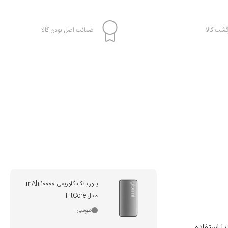
شت کالا
ضمانت اصل بودن کالا
پاور بانک گلوریمی 10000 mAh
مدل FitCore
طوسی
یا استفاده