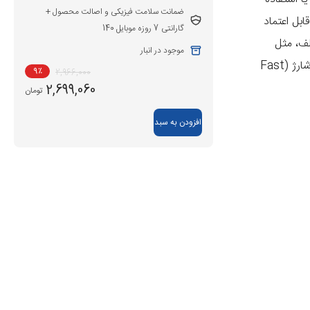
ضمانت سلامت فیزیکی و اصالت محصول +
ابل اعتماد
گارانتی 7 روزه موبایل 140
مختلف، مثل
موجود در انبار
با قابلیت‌های پیشرفته‌ای مانند فناوری فست شارژ (Fast
9
٪
2,966,000
2,699,060
تومان
افزودن به سبد