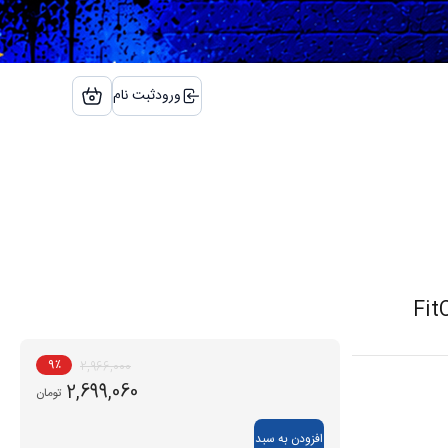
ورود
ثبت نام
9
٪
2,966,000
2,699,060
تومان
افزودن به سبد