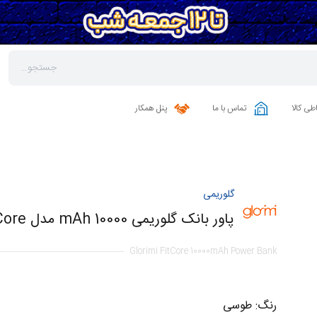
طی کالا
تماس با ما
پنل همکار
گلوریمی
پاور بانک گلوریمی 10000 mAh مدل FitCore
Glorimi FitCore 10000mAh Power Bank
رنگ
:
طوسی