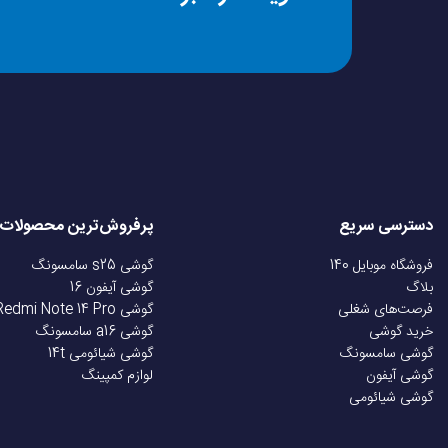
حداکثر سرعت شارژ
فست شارژ Fast Charge
تعداد درگاه خروجی
نوع درگاه خروجی
دسترسی سریع
پرفروش‌ترین محصولات
ویژگی‌های اصلی محصول Glorimi FitCore 10000mAh
فروشگاه موبایل 140
گوشی s25 سامسونگ
مشخصات پورت‌های و
سرعت شارژ بالا
بلاگ
گوشی آیفون 16
فرصت‌های شغلی
گوشی Redmi Note 14 Pro
خروجی
پاوربانک گلوریمی FitCore از
ف
خرید گوشی
گوشی a16 سامسونگ
گوشی سامسونگ
گوشی شیائومی 14t
دستگاه‌های مختلف شما در کمترین زمان ممکن شارژ شوند. برای افرادی
گوشی آیفون
لوازم کمپینگ
نوع باتری
گوشی شیائومی
پورت‌های ورودی و خروجی متنوع
نحوه نمایش میزان شار