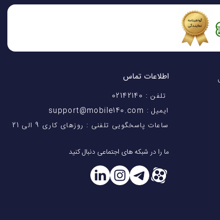
این پاوربانک از پورت‌های خروجی مختلف شامل ۵ ولت-۲.۴ آمپر، ۹ ولت-۲.۲۲ آمپر و ۱۲ ولت-۱.۶۷ آمپر پشتیبانی می‌کند که حداکثر توان خروجی آن ۲۰ وات
ور همزمان و با
اطلاعات تماس
 را به راحتی در جیب
اختیار شماست! با 28 سال
تلفن : 02142140
ایمیل : support@mobile140.com
ساعات پاسخگویی تلفنی : روزهای کاری 9 الی 21
 بار دستگاه‌های مختلف
ما را در شبکه های اجتماعی دنبال کنید