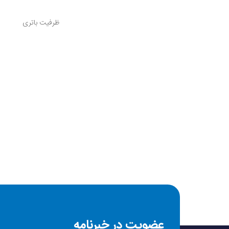
ظرفیت باتری
درگاه شارژ
شبکه وای فای
سازگار با
توان نامی
سایر توضیحات
عضویت در خبرنامه