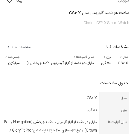
گلوریمی
ساعت هوشمند گلوریمی مدل GS2 X
Glorimi GS2 X Smart Watch
مشخصات کالا
مشاهده همه
مدل
وزن
سایر قابلیت‌ها
جنس بند
GS2 X
۵۰ گرم
دارای دو دکمه از آلیاژ آلومینیوم. دکمه چرخشی (Easy Navigation Crown) / نرخ تازه‌ سازی: 60 هرتز / اپلیکیشن: GloryFit Pro / قابلیت ‌های سلامت: اندازه‌گیری سلامت با یک لمس, پیگیری سلامت زنان, تست استرس, قدم‌شمار, مدیریت سلامت 24/7, نرخ تنفس و تمرینات تنفسی, نظارت بر اکسیژن خون, نظارت بر خواب / دارای بیش از 160 حالت ورزشی (پیاده‌روی، دویدن، دوچرخه‌سواری، کوهنوردی، طناب‌زنی، بدمینتون و …) / پشتیبانی از زبان های آلمانی, اسپانیایی, اندونزیایی, انگلیسی, ایتالیایی, بنگالی, پرتغالی, تایلندی, ترکی, چکی, چینی, روسی, عربی, فارسی, فرانسوی, لهستانی, هندی, ویتنامی / چراغ قوه, دستیار صوتی هوشمند, پاسخ سریع به پیام ‌ها، پیش ‌بینی وضعیت هوا, پخش‌کننده موسیقی, پیدا کردن گوشی و ساعت, تماس بلوتوثی, حالت تئاتر, حالت صرفه‌جویی در باتری, حالت عدم مزاحمت, دارای سبک ‌های مختلف منو, زمان ‌بندی نمایشگر، لرزش و زنگ, ساعت جهانی, قفل رمز عبور, کرونومتر و تایمر, کنترل دوربین, ماشین‌حساب, مرورگر صفحه تقسیم شده, هشدار نشستن طولانی‌ مدت, یادآور‌ها
سیلیکون
جدول مشخصات
مدل
GS2 X
وزن
۵۰ گرم
سایر قابلیت‌ها
دارای دو دکمه از آلیاژ آلومینیوم. دکمه چرخشی (Easy Navigation
Crown) / نرخ تازه‌ سازی: 60 هرتز / اپلیکیشن: GloryFit Pro /