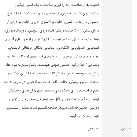
قابلیت ‌های سلامت: اندازه‌گیری سلامت با یک لمس, پیگیری
سلامت زنان, تست استرس, قدم‌شمار, مدیریت سلامت 24/7, نرخ
تنفس و تمرینات تنفسی, نظارت بر اکسیژن خون, نظارت بر خواب /
دارای بیش از 160 حالت ورزشی (پیاده‌روی، دویدن، دوچرخه‌سواری،
کوهنوردی، طناب‌زنی، بدمینتون و …) / پشتیبانی از زبان های آلمانی,
اسپانیایی, اندونزیایی, انگلیسی, ایتالیایی, بنگالی, پرتغالی, تایلندی,
ترکی, چکی, چینی, روسی, عربی, فارسی, فرانسوی, لهستانی, هندی,
ویتنامی / چراغ قوه, دستیار صوتی هوشمند, پاسخ سریع به پیام ‌ها،
پیش ‌بینی وضعیت هوا, پخش‌کننده موسیقی, پیدا کردن گوشی و
ساعت, تماس بلوتوثی, حالت تئاتر, حالت صرفه‌جویی در باتری, حالت
عدم مزاحمت, دارای سبک ‌های مختلف منو, زمان ‌بندی نمایشگر،
لرزش و زنگ, ساعت جهانی, قفل رمز عبور, کرونومتر و تایمر, کنترل
دوربین, ماشین‌حساب, مرورگر صفحه تقسیم شده, هشدار نشستن
طولانی‌ مدت, یادآور‌ها
جنس بند
سیلیکون